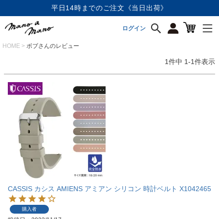
平日14時までのご注文《当日出荷》
ログイン
HOME
ボブさんのレビュー
1
件中
1
-
1
件表示
CASSIS カシス AMIENS アミアン シリコン 時計ベルト X1042465
購入者