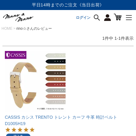
平日14時までのご注文《当日出荷》
ログイン
HOME
rino☆さんのレビュー
1
件中
1
-
1
件表示
CASSIS カシス TRENTO トレント カーフ 牛革 時計ベルト
D1005H19