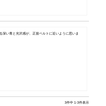
ある深い青と光沢感が、正規ベルトに近いように思いま
3
件中
1
-
3
件表示