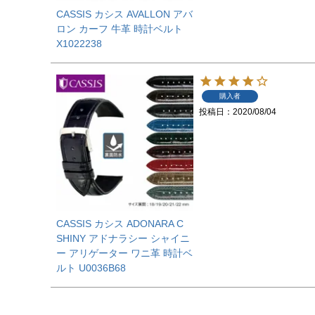
CASSIS カシス AVALLON アバ
ロン カーフ 牛革 時計ベルト
X1022238
購入者
投稿日
2020/08/04
CASSIS カシス ADONARA C
SHINY アドナラシー シャイニ
ー アリゲーター ワニ革 時計ベ
ルト U0036B68