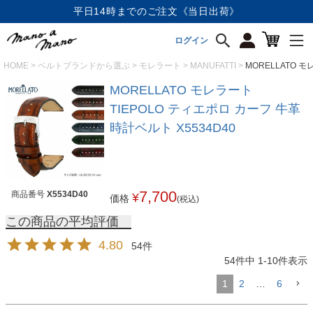
平日14時までのご注文《当日出荷》
ログイン
HOME
ベルトブランドから選ぶ
モレラート
MANUFATTI
MORELLATO 
MORELLATO モレラート
TIEPOLO ティエポロ カーフ 牛革
時計ベルト X5534D40
7,700
商品番号
X5534D40
¥
価格
(税込)
4.80
54
54
件中
1
-
10
件表示
1
2
…
6