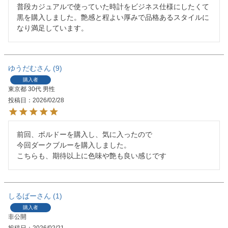
普段カジュアルで使っていた時計をビジネス仕様にしたくて
黒を購入しました。艶感と程よい厚みで品格あるスタイルに
なり満足しています。
ゆうだむ
9
購入者
東京都
30代
男性
投稿日
2026/02/28
前回、ボルドーを購入し、気に入ったので

今回ダークブルーを購入しました。

こちらも、期待以上に色味や艶も良い感じです
しるばー
1
購入者
非公開
投稿日
2026/02/21