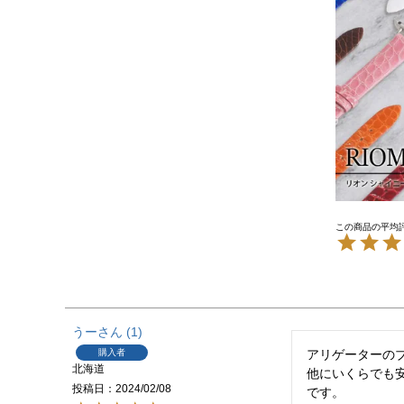
うー
1
購入者
アリゲーターのブ
北海道
他にいくらでも
投稿日
2024/02/08
です。
