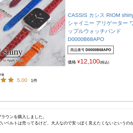
CASSIS カシス RIOM shi
シャイニー アリゲーター 
ップルウォッチバンド
D0000B68APO
商品番号
D0000B68APO
12,100
¥
価格
(税込)
5.00
1
ラウンを購入しました。

安いベルトは売ってるけど、大人なので安っぽく見えたくないというの