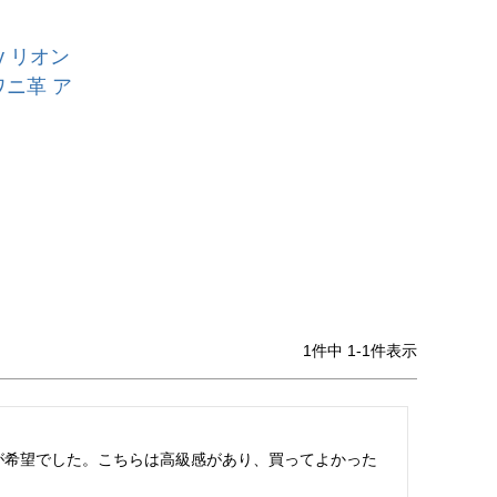
ny リオン
ワニ革 ア
1
件中
1
-
1
件表示
が希望でした。こちらは高級感があり、買ってよかった