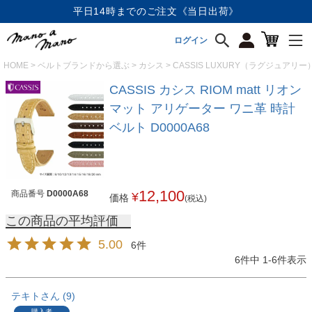
平日14時までのご注文《当日出荷》
ログイン
HOME
ベルトブランドから選ぶ
カシス
CASSIS LUXURY（ラグジュアリー
CASSIS カシス RIOM matt リオン
マット アリゲーター ワニ革 時計
ベルト D0000A68
12,100
商品番号
D0000A68
¥
価格
(税込)
5.00
6
6
件中
1
-
6
件表示
テキト
9
購入者