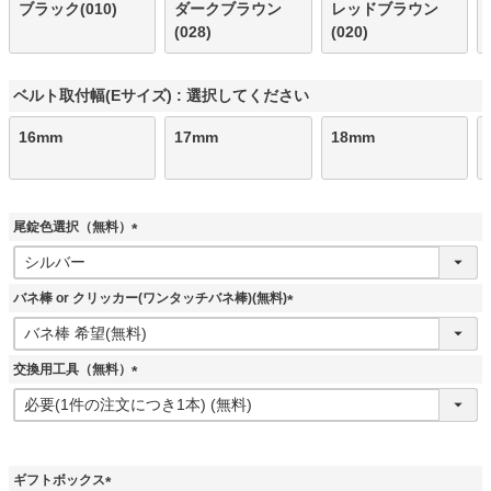
ブラック(010)
ダークブラウン
レッドブラウン
(028)
(020)
ベルト取付幅(Eサイズ)
選択してください
16mm
17mm
18mm
尾錠色選択（無料）
(
必
須
バネ棒 or クリッカー(ワンタッチバネ棒)(無料)
)
(
必
須
交換用工具（無料）
)
(
必
須
)
ギフトボックス