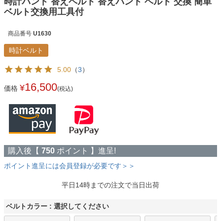
時計バンド 替えベルト 替えバンド ベルト 交換 簡単
ベルト交換用工具付
商品番号
U1630
時計ベルト
5.00
（
3
）
16,500
¥
価格
(税込)
購入後【
750
ポイント 】進呈!
ポイント進呈には会員登録が必要です＞＞
平日14時までの注文で当日出荷
ベルトカラー
選択してください