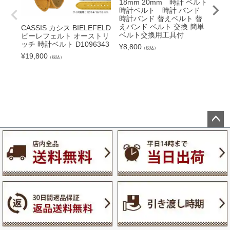
18mm 20mm 時計 ベルト
12
時計ベルト 時計 バンド
16
時計バンド 替えベルト 替
時
えバンド ベルト 交換 簡単
時計
CASSIS カシス BIELEFELD
ベルト交換用工具付
えバ
ビーレフェルト オーストリ
ベ
ッチ 時計ベルト D1096343
¥
8,800
（税込）
¥
16
¥
19,800
（税込）
ペー
ジト
ップ
へ