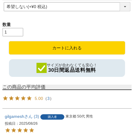
(
必
須
)
カートに入れる
サイズが合わなくても安心！
30日間返品送料無料
5.00
（
3
）
gilgamesh
3
東京都
50代
男性
購入者
投稿日
2025/08/26