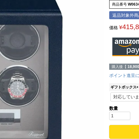
商品番号
W063
返品対象外商
415,
¥
価格
購入後【
18,90
ポイント進呈
ギフトボックス
(
)