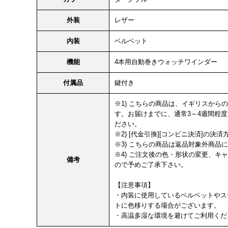
外装
レザー
内装
ベルベット
機能
4本用自動巻きウォッチワインダー
付属品
鍵付き
※1) こちらの商品は、イギリスか
す。お届けまでに、通常3～4週間程
ださい。
※2) [代金引換][コンビニ決済]の
※3) こちらの商品は返品対象外商品
※4) ご注文後の色・形状の変更、
備考
ので予めご了承下さい。
【注意事項】
・内装に使用しているベルベットやス
トに色移りする場合がございます。
・高温多湿な環境を避けてご利用くだ