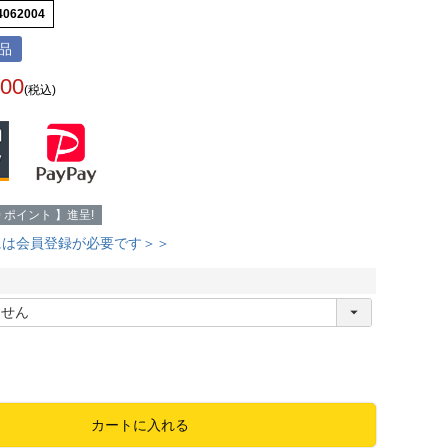
4062004
品
800
(税込)
0
ポイント 】進呈!
には会員登録が必要です＞＞
必
須
カートに入れる