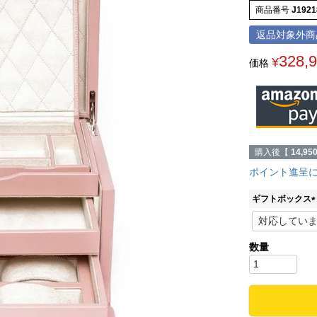
商品番号
J1921
返品対象外商
328,
¥
価格
購入後【
14,95
ポイント進呈
ギフトボックス
(
)