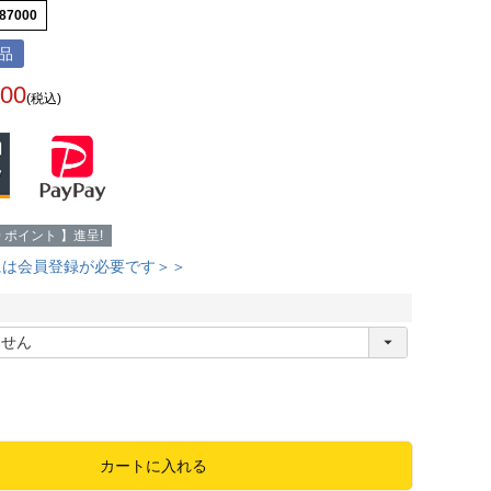
87000
品
900
(税込)
0
ポイント 】進呈!
には会員登録が必要です＞＞
必
須
カートに入れる