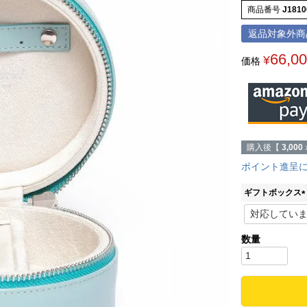
商品番号
J1810
返品対象外商
66,0
¥
価格
購入後【
3,000
ポイント進呈
ギフトボックス
(
)