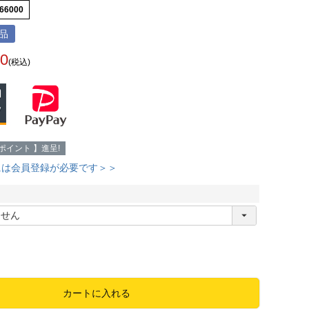
66000
品
00
(税込)
ポイント 】進呈!
には会員登録が必要です＞＞
必
須
カートに入れる