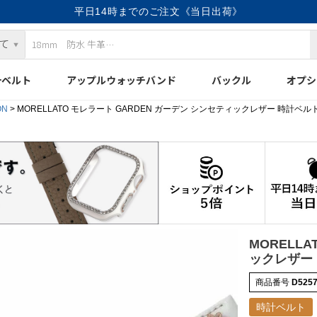
平日14時までのご注文《当日出荷》
計ベルト
アップルウォッチバンド
バックル
オプシ
ON
MORELLATO モレラート GARDEN ガーデン シンセティックレザー 時計ベルト 
MORELL
ックレザー 
商品番号
D525
時計ベルト