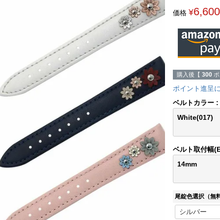
6,600
¥
価格
購入後【
300
ポ
ポイント進呈
ベルトカラー
White(017)
ベルト取付幅(
14mm
尾錠色選択（無