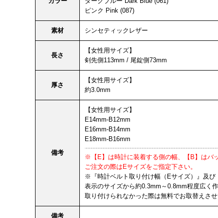
カラー
ダークブルー Dark Blue (061)
ピンク Pink (087)
素材
シンセティックレザー
【女性用サイズ】
長さ
剣先側113mm / 尾錠側73mm
【女性用サイズ】
厚さ
約3.0mm
【女性用サイズ】
E14mm-B12mm
E16mm-B14mm
E18mm-B16mm
備考
※【E】は時計に装着する側の幅、【B】はバ
ご注文の際はEサイズをご指定下さい。
※『時計ベルト取り付け幅（Eサイズ）』及び
表示のサイズから約0.3mm～0.8mm程度広
取り付けられなかった際は無料でお取替えさせ
備考