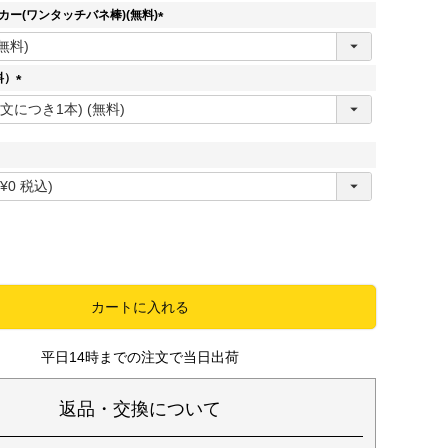
須
ッカー(ワンタッチバネ棒)(無料)
)
(
必
須
料）
)
(
必
須
)
必
須
カートに入れる
平日14時までの注文で当日出荷
返品・交換について