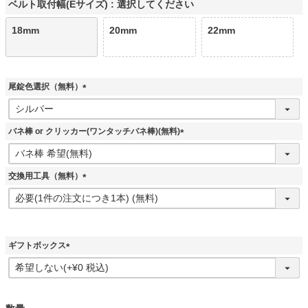
ベルト取付幅(Eサイズ)
選択してください
18mm
20mm
22mm
尾錠色選択（無料）
(
必
須
バネ棒 or クリッカー(ワンタッチバネ棒)(無料)
)
(
必
須
交換用工具（無料）
)
(
必
須
)
ギフトボックス
(
必
須
)