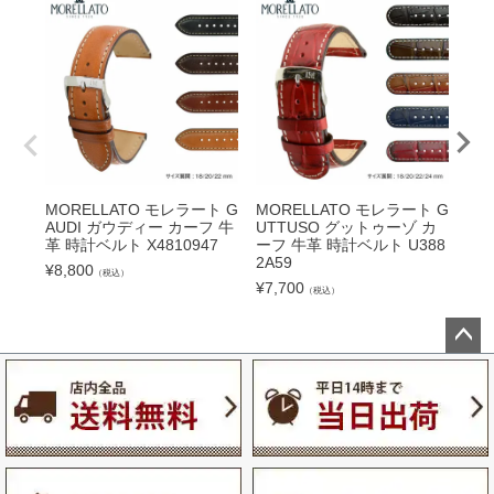
MORELLATO モレラート G
MORELLATO モレラート G
MO
AUDI ガウディー カーフ 牛
UTTUSO グットゥーゾ カ
MO
革 時計ベルト X4810947
ーフ 牛革 時計ベルト U388
フ 
2A59
46
¥
8,800
（税込）
¥
7,700
¥
7,
（税込）
ペー
ジト
ップ
へ