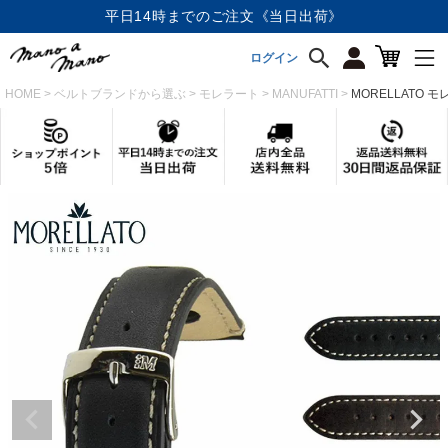
店内全品《送料無料》
ログイン
HOME
ベルトブランドから選ぶ
モレラート
MANUFATTI
MORELLATO モ