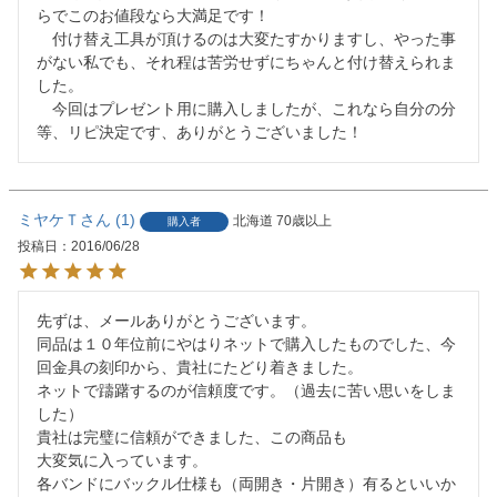
らでこのお値段なら大満足です！

　付け替え工具が頂けるのは大変たすかりますし、やった事
がない私でも、それ程は苦労せずにちゃんと付け替えられま
した。

　今回はプレゼント用に購入しましたが、これなら自分の分
等、リピ決定です、ありがとうございました！
ミヤケＴ
1
北海道
70歳以上
購入者
投稿日
2016/06/28
先ずは、メールありがとうございます。

同品は１０年位前にやはりネットで購入したものでした、今
回金具の刻印から、貴社にたどり着きました。

ネットで躊躇するのが信頼度です。（過去に苦い思いをしま
した）

貴社は完璧に信頼ができました、この商品も

大変気に入っています。

各バンドにバックル仕様も（両開き・片開き）有るといいか