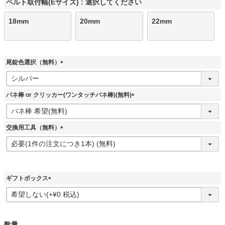
ベルト取付幅(Eサイズ)
選択してください
18mm
20mm
22mm
尾錠色選択（無料）
(
必
須
バネ棒 or クリッカー(ワンタッチバネ棒)(無料)
)
(
必
須
交換用工具（無料）
)
(
必
須
)
ギフトボックス
(
必
須
)