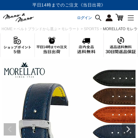
店内全品《送料無料》
ログイン
HOME
ベルトブランドから選ぶ
モレラート
SPORTS
MORELLATO モレ