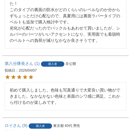
た！

このタイプの裏面の防水がどのくらいのレベルなのか分から
ずちょっとだけ心配なので、真夏用には裏面ラバータイプの
ベルトも追加で購入検討中です。

劣化が心配だったのでバックルもあわせて買いましたが、シ
ルバーのパーツがいいアクセントになり、実用面でも着脱時
第八分隊長
1
非公開
購入者
投稿日
2026/04/07
初めて購入しました。色味も写真通りで大変良い買い物がで
きました。なかなかない色味と表面のシワ感に満足。これか
ら付けるのが楽しみです。
ロイ
9
東京都
40代
男性
購入者