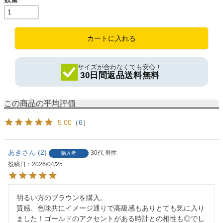
カートに入れる
サイズが合わなくても安心！
30日間返品送料無料
5.00
（
6
）
あき
2
30代
男性
購入者
投稿日
2026/04/25
明るい方のブラウンを購入。

質感、色味共にイメージ通りで高級感もありとても気に入り
ました！ゴールドのアクセントがある時計との相性も◎でし