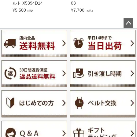
ルト X5394D14
03
91
¥
5,500
¥
7,700
¥
5,
（税込）
（税込）
ペー
ジト
ップ
へ