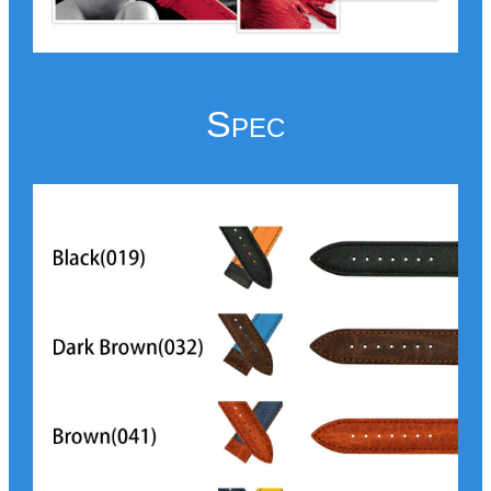
S
PEC