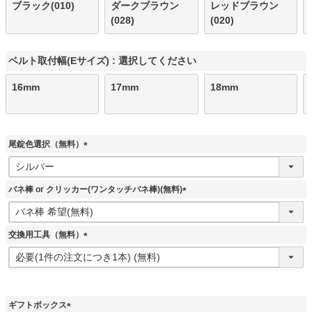
ブラック(010)
ダークブラウン
レッドブラウン
(028)
(020)
ベルト取付幅(Eサイズ)
選択してください
16mm
17mm
18mm
尾錠色選択（無料）
(
必
須
バネ棒 or クリッカー(ワンタッチバネ棒)(無料)
)
(
必
須
交換用工具（無料）
)
(
必
須
)
ギフトボックス