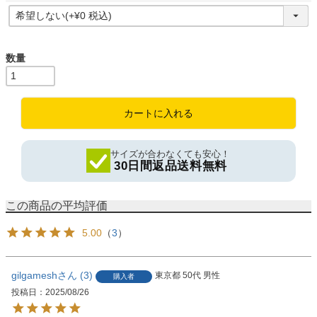
(
必
須
)
カートに入れる
サイズが合わなくても安心！
30日間返品送料無料
5.00
（
3
）
gilgamesh
3
東京都
50代
男性
購入者
投稿日
2025/08/26