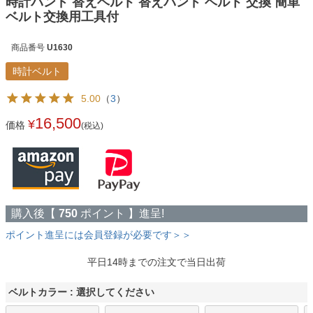
時計バンド 替えベルト 替えバンド ベルト 交換 簡単
ベルト交換用工具付
商品番号
U1630
時計ベルト
5.00
（
3
）
16,500
¥
価格
(税込)
購入後【
750
ポイント 】進呈!
ポイント進呈には会員登録が必要です＞＞
平日14時までの注文で当日出荷
ベルトカラー
選択してください