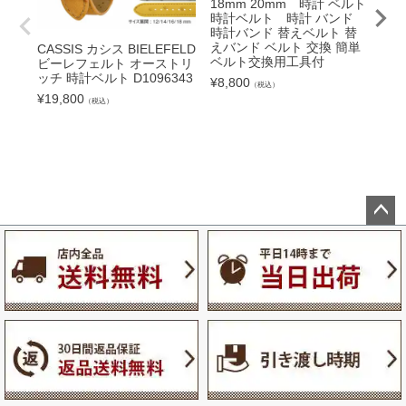
18mm 20mm 時計 ベルト
12
時計ベルト 時計 バンド
16
時計バンド 替えベルト 替
時
えバンド ベルト 交換 簡単
時計
CASSIS カシス BIELEFELD
ベルト交換用工具付
えバ
ビーレフェルト オーストリ
ベ
ッチ 時計ベルト D1096343
¥
8,800
（税込）
¥
16
¥
19,800
（税込）
ペー
ジト
ップ
へ