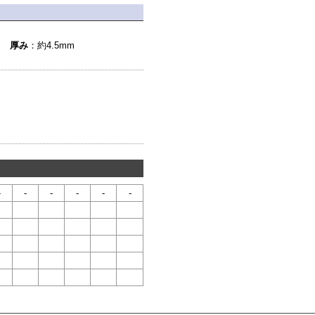
厚み
：約4.5mm
-
-
-
-
-
-