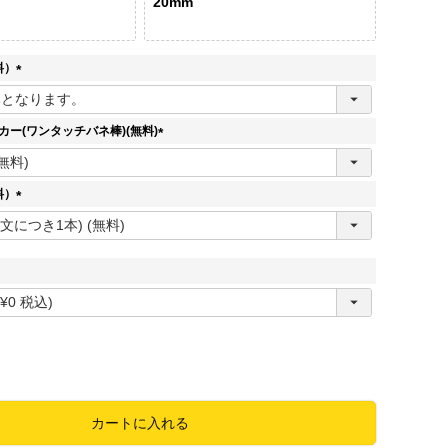
20mm
料）
(
必
須
ッカー(ワンタッチバネ棒)(無料)
)
(
必
須
料）
)
(
必
須
)
必
須
カートに入れる