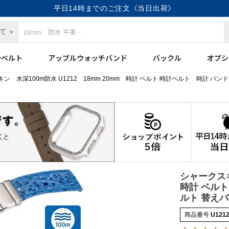
平日14時までのご注文《当日出荷》
計ベルト
アップルウォッチバンド
バックル
オプシ
ン 水深100m防水 U1212 18mm 20mm 時計 ベルト 時計ベルト 時計 バ
シャークスキ
時計 ベルト
ルト 替え
商品番号
U121