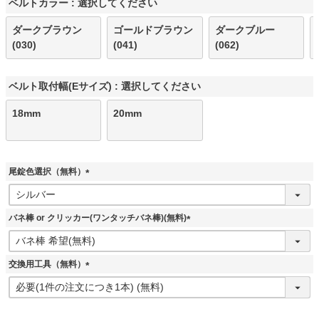
ベルトカラー
選択してください
ダークブラウン
ゴールドブラウン
ダークブルー
(030)
(041)
(062)
ベルト取付幅(Eサイズ)
選択してください
18mm
20mm
尾錠色選択（無料）
(
必
須
バネ棒 or クリッカー(ワンタッチバネ棒)(無料)
)
(
必
須
交換用工具（無料）
)
(
必
須
)