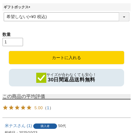
ギフトボックス
(
必
須
)
カートに入れる
サイズが合わなくても安心！
30日間返品送料無料
5.00
（
1
）
米ナス
1
50代
購入者
投稿日
2025/10/23