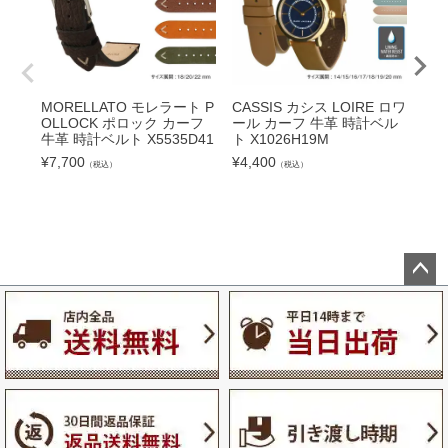
MORELLATO モレラート P
CASSIS カシス LOIRE ロワ
ヘン
OLLOCK ポロック カーフ
ール カーフ 牛革 時計ベル
Y 
牛革 時計ベルト X5535D41
ト X1026H19M
に
OR
¥
7,700
¥
4,400
（税込）
（税込）
OL
時計
ST
¥
11
ペー
ジト
ップ
へ