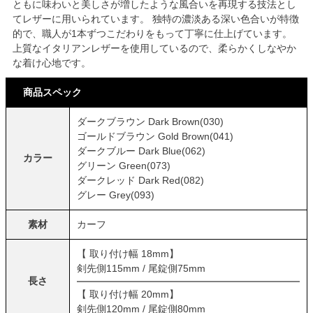
ともに味わいと美しさが増したような風合いを再現する技法とし
てレザーに用いられています。 独特の濃淡ある深い色合いが特徴
的で、職人が1本ずつこだわりをもって丁寧に仕上げています。
上質なイタリアンレザーを使用しているので、柔らかくしなやか
な着け心地です。
商品スペック
ダークブラウン Dark Brown(030)
ゴールドブラウン Gold Brown(041)
ダークブルー Dark Blue(062)
カラー
グリーン Green(073)
ダークレッド Dark Red(082)
グレー Grey(093)
素材
カーフ
【 取り付け幅 18mm】
剣先側115mm / 尾錠側75mm
長さ
【 取り付け幅 20mm】
剣先側120mm / 尾錠側80mm