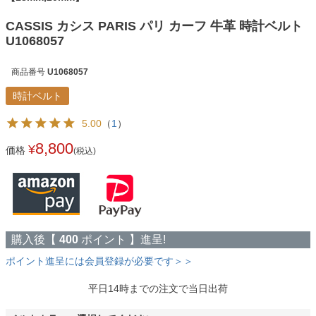
CASSIS カシス PARIS パリ カーフ 牛革 時計ベルト
U1068057
商品番号
U1068057
時計ベルト
5.00
（
1
）
8,800
¥
価格
(税込)
購入後【
400
ポイント 】進呈!
ポイント進呈には会員登録が必要です＞＞
平日14時までの注文で当日出荷