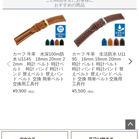
この商品を見たお客様に
おすすめの商品
カーフ 牛革 水深100m防
カーフ 牛革 生活防水 U11
カー
水 U1145 18mm 20mm 2
95 16mm 18mm 20mm
水 
2mm 時計 ベルト 時計ベ
時計 ベルト 時計ベルト
m 
ルト 時計 バンド 時計バ
時計 バンド 時計バンド 替
mm
ンド 替えベルト 替えバン
えベルト 替えバンド ベル
時
ド ベルト 交換 簡単ベルト
ト 交換 簡単ベルト交換用
時計
交換用工具付
工具付
えベ
ト 
¥
9,900
¥
5,500
（税込）
（税込）
工
¥
5,
ペー