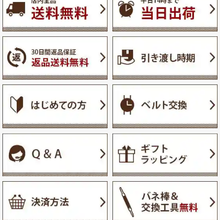
ジト
ップ
へ