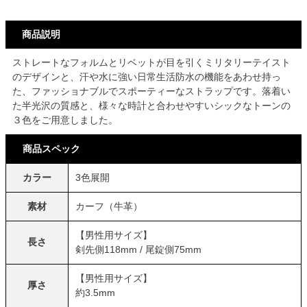
商品説明
ストレートなフォルムとリベットが目を引くミリタリーテイスト
のデザインと、汗や水に強い日常生活防水の機能をあわせ持っ
た、ファッショナブルでスポーティーなストラップです。落着い
た半光沢の質感と、様々な時計と合わせやすいシックなトーンの
３色をご用意しました。
商品スペック
カラー
3色展開
素材
カーフ（牛革）
【男性用サイズ】
長さ
剣先側118mm / 尾錠側75mm
【男性用サイズ】
厚さ
約3.5mm