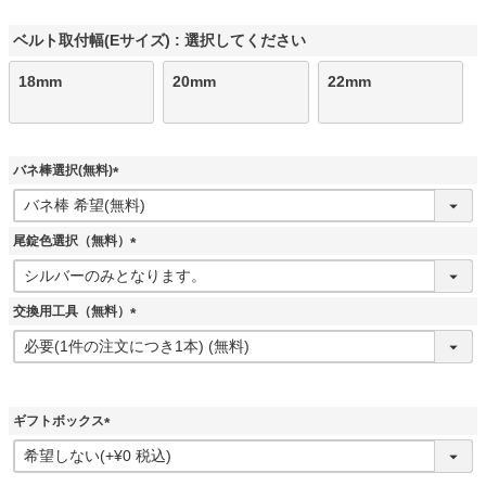
ベルト取付幅(Eサイズ)
選択してください
18mm
20mm
22mm
バネ棒選択(無料)
(
必
須
尾錠色選択（無料）
)
(
必
須
交換用工具（無料）
)
(
必
須
)
ギフトボックス
(
必
須