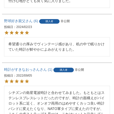
付け心地がとても良く気に入りました。
野球好き親父
6
非公開
購入者
投稿日
2024/02/23
希望通りの厚みでヴィンテージ感があり、机の中で眠りかけ
ていた時計が鮮やかによみがえりました。
時計がすきなおっさん
1
非公開
購入者
投稿日
2022/09/05
シチズンの衛星電波時計と合わせてみました。もともとはス
テンレスブレスレットだったのですが、時計の面構えがパイ
ロット系に近く、オンオフ両用のはめやすくカッコ良い時計
バンドに変えたくなり、NATO軍タイプに変えたのですが、