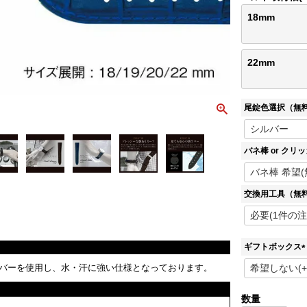
18mm
22mm
尾錠色選択（無
バネ棒 or クリ
交換用工具（無
ギフトボックス
(
バーを使用し、水・汗に強い仕様となっております。
)