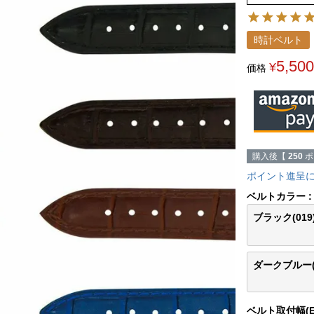
時計ベルト
5,500
¥
価格
購入後【
250
ポ
ポイント進呈
ベルトカラー
ブラック(019
ダークブルー(0
ベルト取付幅(