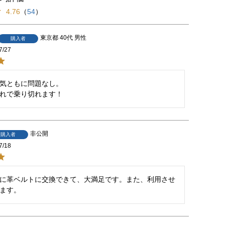
4.76
（
54
）
東京都
40代
男性
購入者
7/27
気ともに問題なし。

れで乗り切れます！
非公開
購入者
7/18
に革ベルトに交換できて、大満足です。また、利用させ
ます。