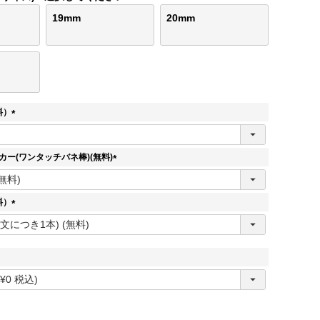
19mm
20mm
料）
(
必
須
ッカー(ワンタッチバネ棒)(無料)
)
(
必
須
料）
)
(
必
須
)
必
須