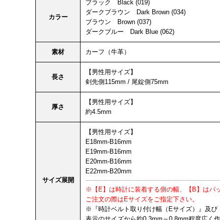
ブラック Black (019)
ダークブラウン Dark Brown (034)
カラー
ブラウン Brown (037)
ダークブルー Dark Blue (062)
素材
カーフ（牛革）
【男性用サイズ】
長さ
剣先側115mm / 尾錠側75mm
【男性用サイズ】
厚さ
約4.5mm
【男性用サイズ】
E18mm-B16mm
E19mm-B16mm
E20mm-B16mm
E22mm-B20mm
サイズ展開
※【E】は時計に装着する側の幅、【B】はバ
ご注文の際はEサイズをご指定下さい。
※『時計ベルト取り付け幅（Eサイズ）』及び
表示のサイズから約0.3mm～0.8mm程度広