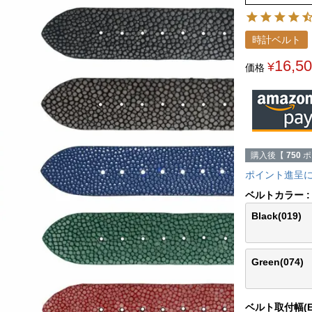
時計ベルト
16,5
¥
価格
購入後【
750
ポ
ポイント進呈
ベルトカラー
Black(019)
Green(074)
ベルト取付幅(