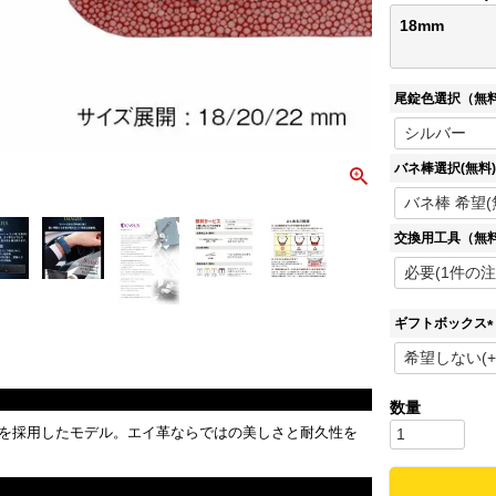
18mm
尾錠色選択（無
バネ棒選択(無料)
交換用工具（無
ギフトボックス
(
)
を採用したモデル。エイ革ならではの美しさと耐久性を