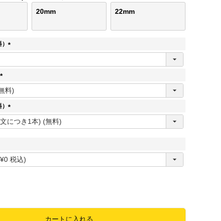
20mm
22mm
料）
(
必
須
)
(
必
須
料）
)
(
必
須
)
必
須
カートに入れる