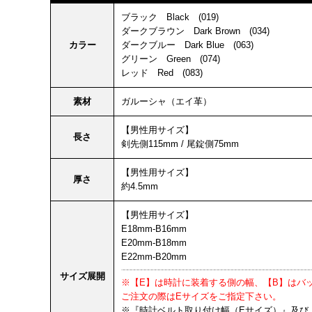
ブラック Black (019)
ダークブラウン Dark Brown (034)
カラー
ダークブルー Dark Blue (063)
グリーン Green (074)
レッド Red (083)
素材
ガルーシャ（エイ革）
【男性用サイズ】
長さ
剣先側115mm / 尾錠側75mm
【男性用サイズ】
厚さ
約4.5mm
【男性用サイズ】
E18mm-B16mm
E20mm-B18mm
E22mm-B20mm
サイズ展開
※【E】は時計に装着する側の幅、【B】はバ
ご注文の際はEサイズをご指定下さい。
※『時計ベルト取り付け幅（Eサイズ）』及び