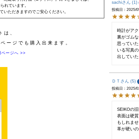
sachi
1
く作られています。
投稿日
2025/0
ていただきますのでご安心ください。
時計がアク
トは、
裏がゴムな
のページでも購入出来ます。
思っていた
いる写真の
ページへ >>
出していた
ＤＴ
5
投稿日
2025/0
SEIKO
表面は硬質
もしれませ
革が硬いの