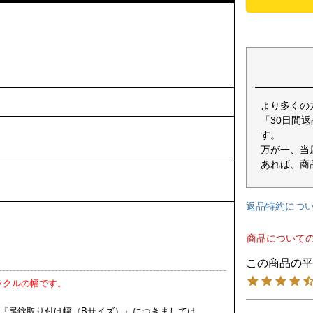
より多くの
「30日間
す。
万が一、当
あれば、商
返品特約につ
商品について
ックルの幅です。
 『尾錠取り付け幅（Bサイズ）』につきましては、