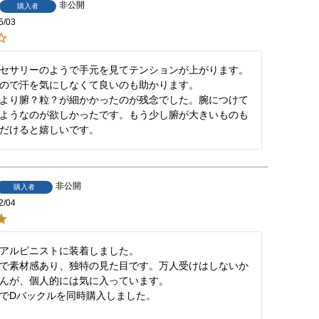
非公開
購入者
5/03
セサリーのようで手元を見てテンションが上がります。
ので汗を気にしなくて良いのも助かります。

より腑？粒？が細かかったのが残念でした。腕につけて
ようなのが欲しかったです。もう少し腑が大きいものも
だけると嬉しいです。
非公開
購入者
2/04
の旧アルピニストに装着しました。

で素材感あり、独特の見た目です。万人受けはしないか
んが、個人的には気に入っています。

でDバックルを同時購入しました。
