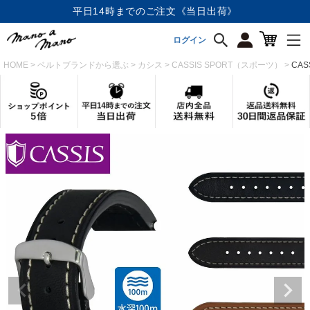
店内全品《送料無料》
ログイン
HOME
ベルトブランドから選ぶ
カシス
CASSIS SPORT（スポーツ）
CAS