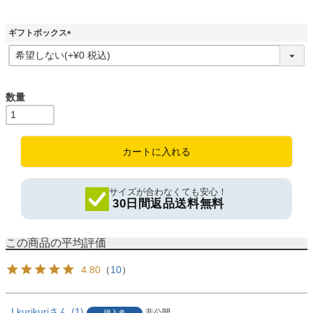
須
)
ギフトボックス
(
必
須
)
カートに入れる
サイズが合わなくても安心！
30日間返品送料無料
4.80
（
10
）
I.kurikuri
1
非公開
購入者