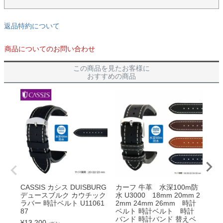
返品特約について
商品についてのお問い合わせ
この商品を見たお客様に
おすすめの商品
CASSIS カシス DUISBURG
カーフ 牛革 水深100m防
CA
デュースブルク カウチック
水 U3000 18mm 20mm 2
OR
ラバー 時計ベルト U11061
2mm 24mm 26mm 時計
ーフ
87
ベルト 時計ベルト 時計
ト U
バンド 時計バンド 替えベ
¥
13,200
¥
9,