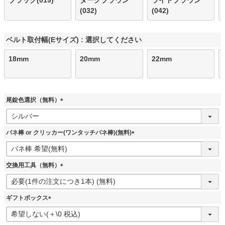
ブラック(019)
ダークブラウン
ライトブラウン
(032)
(042)
ベルト取付幅(Eサイズ)
選択してください
18mm
20mm
22mm
尾錠色選択（無料）
(
必
須
バネ棒 or クリッカー(ワンタッチバネ棒)(無料)
)
(
必
須
交換用工具（無料）
)
(
必
須
ギフトボックス
)
(
必