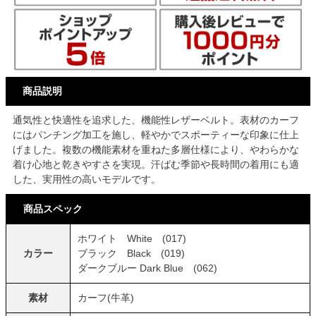
商品説明
通気性と快適性を追求した、機能性レザーベルト。表材のカーフ
にはパンチング加工を施し、軽やかでスポーティーな印象に仕上
げました。複数の機能素材を重ねた多層仕様により、やわらかな
着け心地と乾きやすさを実現。汗ばむ季節や長時間の着用にも適
した、実用性の高いモデルです。
商品スペック
ホワイト White (017)
カラー
ブラック Black (019)
ダークブルー Dark Blue (062)
素材
カーフ(牛革)