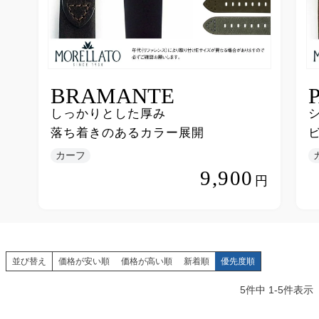
BRAMANTE
しっかりとした厚み
落ち着きのあるカラー展開
カーフ
9,900
円
並び替え
価格が安い順
価格が高い順
新着順
優先度順
5
件中
1
-
5
件表示