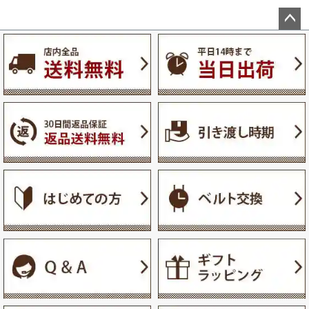
ペー
ジト
ップ
へ