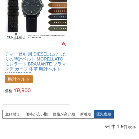
ディーゼル 用 DIESEL にぴった
りの時計ベルト MORELLATO
モレラート BRAMANTE ブラマ
ンテ カーフ 牛革 時計ベルト
X4683B90DSL
時計ベルト
¥
9,900
価格
並び替え
価格が安い順
価格が高い順
新着順
優先度順
5
件中
1
-
5
件表示