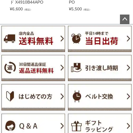
ド X4910B44APO
PO
8
¥
6,600
¥
5,500
¥
7
（税込）
（税込）
ペー
ジト
ップ
へ