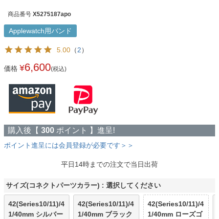
商品番号
X5275187apo
Applewatch用バンド
5.00
（
2
）
6,600
¥
価格
(税込)
購入後【
300
ポイント 】進呈!
ポイント進呈には会員登録が必要です＞＞
平日14時までの注文で当日出荷
サイズ(コネクトパーツカラー)
選択してください
42(Series10/11)/4
42(Series10/11)/4
42(Series10/11)/4
1/40mm シルバー
1/40mm ブラック
1/40mm ローズゴ