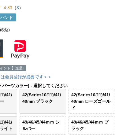
4.33
（
3
）
h用バンド
(税込)
イント 】進呈!
には会員登録が必要です＞＞
トパーツカラー)
選択してください
1)/41/
42(Series10/11)/41/
42(Series10/11)/41/
バー
40mm ブラック
40mm ローズゴール
ド
1)/41/
49/46/45/44ｍｍ シ
49/46/45/44ｍｍ ブ
ーライト
ルバー
ラック