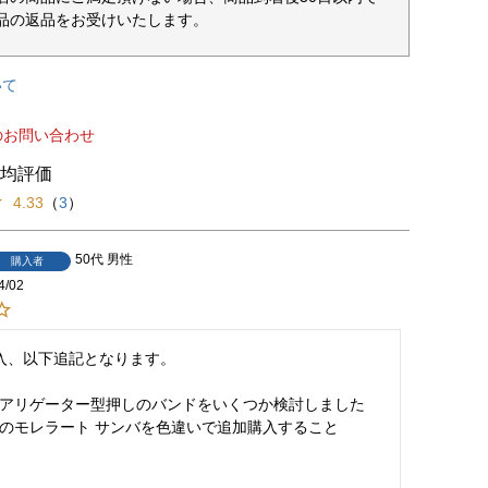
品の返品をお受けいたします。
いて
のお問い合わせ
4.33
（
3
）
50代
男性
購入者
4/02
入、以下追記となります。

アリゲーター型押しのバンドをいくつか検討しました
のモレラート サンバを色違いで追加購入すること