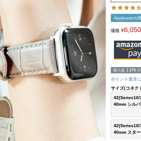
Applewatc
6,050
¥
価格
購入後【
275
ポ
ポイント進呈
サイズ(コネク
42(Series10/1
40mm シル
42(Series10/1
40mm スタ