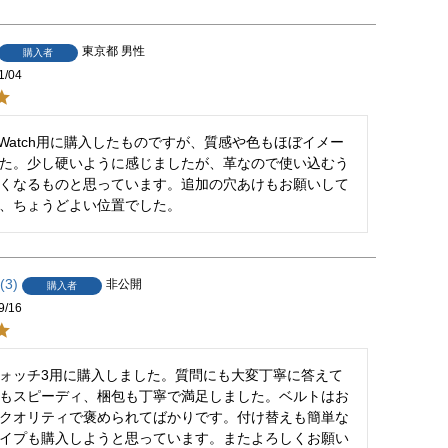
東京都
男性
購入者
1/04
le Watch用に購入したものですが、質感や色もほぼイメー
た。少し硬いように感じましたが、革なので使い込むう
くなるものと思っています。追加の穴あけもお願いして
、ちょうどよい位置でした。
3
非公開
購入者
9/16
ォッチ3用に購入しました。質問にも大変丁寧に答えて
もスピーディ、梱包も丁寧で満足しました。ベルトはお
クオリティで褒められてばかりです。付け替えも簡単な
イプも購入しようと思っています。またよろしくお願い