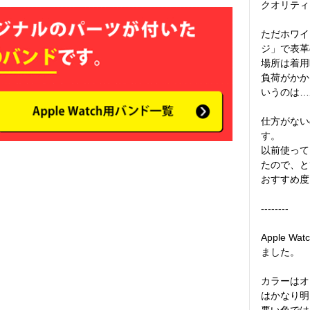
クオリティ
ただホワイ
ジ」で表革
場所は着用
負荷がかか
いうのは…
仕方がない
す。

以前使って
たので、と
おすすめ度
--------

Apple 
ました。

カラーはオ
はかなり明
悪い色では