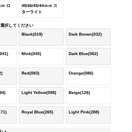
4ｍｍ ロ
49/46/45/44ｍｍ ス
ターライト
選択してください
Black(019)
Dark Brown(032)
041)
Mink(045)
Dark Blue(062)
2)
Red(083)
Orange(086)
94)
Light Yellow(098)
Beige(126)
171)
Royal Blue(265)
Light Pink(288)
料）