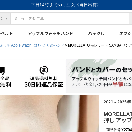
平日14時までのご注文《当日出荷》
計ベルト
アップルウォッチバンド
バックル
オプシ
ッチ Apple Watch にぴったりのバンド
MORELLATO モレラート SAMBA サ
2021～2025
MORELLA
押し アップ
商品番号
X270