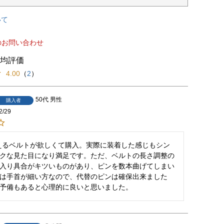
いて
のお問い合わせ
4.00
（
2
）
50代
男性
購入者
2/29
えるベルトが欲しくて購入。実際に装着した感じもシン
クな見た目になり満足です。ただ、ベルトの長さ調整の
入り具合がキツいものがあり、ピンを数本曲げてしまい
は手首が細い方なので、代替のピンは確保出来ました