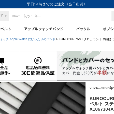
平日14時までのご注文《当日出荷》
計ベルト
アップルウォッチバンド
バックル
オプシ
ッチ Apple Watch にぴったりのバンド
KUROCURRANT クロカラント 両開
2024～2025
KUROCU
ベルト ス
X1067304