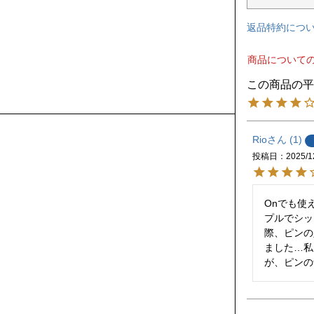
返品特約につ
商品について
Rio
1
投稿日
2025/1
Onでも使
プルでシッ
際、ピンの
ました…私