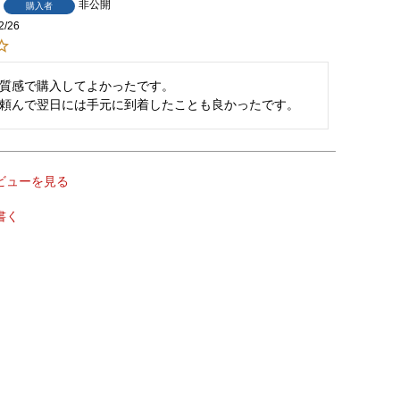
非公開
購入者
2/26
質感で購入してよかったです。

頼んで翌日には手元に到着したことも良かったです。
ビューを見る
書く