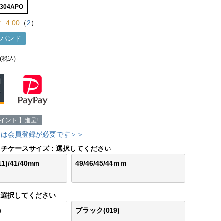
7304APO
4.00
（
2
）
h用バンド
(税込)
イント 】進呈!
には会員登録が必要です＞＞
ッチケースサイズ
選択してください
/11)/41/40mm
49/46/45/44ｍｍ
選択してください
)
ブラック(019)