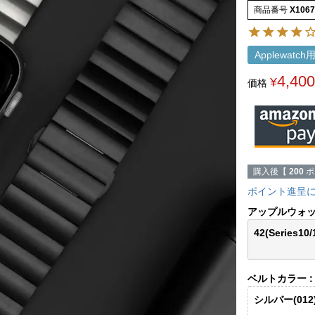
商品番号
X106
Applewatc
4,400
¥
価格
購入後【
200
ポ
ポイント進呈
アップルウォ
42(Series10
ベルトカラー
シルバー(012