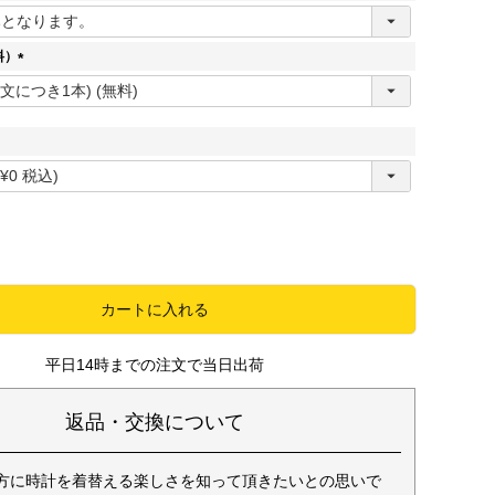
)
(
必
須
料）
)
(
必
須
)
必
須
カートに入れる
平日14時までの注文で当日出荷
返品・交換について
方に時計を着替える楽しさを知って頂きたいとの思いで