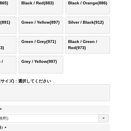
(865)
Black / Red(883)
Black / Orange(886)
r(891)
Green / Yellow(897)
Silver / Black(912)
Green / Grey(971)
Black / Green /
3)
Red(973)
 /
Grey / Yellow(997)
Eサイズ)
選択してください
(
必
須
料）