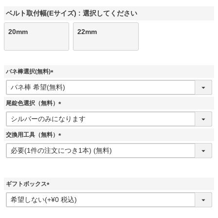
ベルト取付幅(Eサイズ)
選択してください
20mm
22mm
バネ棒選択(無料)
(
必
須
尾錠色選択（無料）
)
(
必
須
交換用工具（無料）
)
(
必
須
)
ギフトボックス
(
必
須