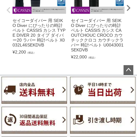
セイコーダイバー 用 SEIK
セイコーダイバー 用 SEIK
セイ
O Diver にぴったりの時計
O Diver にぴったりの時計
った
ベルト CASSIS カシス TYP
ベルト CASSIS カシス CA
LL
E DIVER 20 タイプ ダイバ
OUTCHOUC CROCO カウ
A 
ー20 ラバー 時計ベルト X0
チッククロコ カウチックラ
ト U
032L46SEKDVB
バー 時計ベルト U0043001
¥
7,
SEKDVB
¥
2,200
（税込）
¥
22,000
（税込）
ペー
ジト
ップ
へ