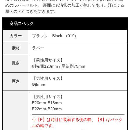
めのラバーベルト。 裏面にも溝状の加工が施してあり、汗による
肌へのべたつきを防ぎます。
商品スペック
カラー
ブラック Black (019)
素材
ラバー
【男性用サイズ】
長さ
剣先側120mm / 尾錠側75mm
【男性用サイズ】
厚さ
約5mm
【男性用サイズ】
E20mm-B18mm
E22mm-B20mm
※【E】は時計に装着する側の幅、【B】はバック
ルの幅です。