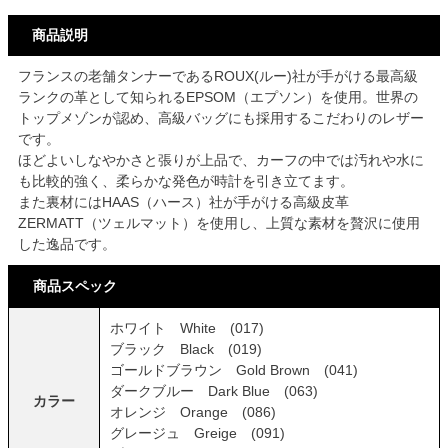
商品説明
フランスの老舗タンナーであるROUX(ルー)社が手がける最高級
ランクの革として知られるEPSOM（エプソン）を使用。世界の
トップメゾンが認め、高級バッグにも採用するこだわりのレザー
です。
ほどよいしなやかさと張りが上品で、カーフの中では汚れや水に
も比較的強く、柔らかな発色が時計を引き立てます。
また裏材にはHAAS（ハース）社が手がける高級皮革
ZERMATT（ツェルマット）を使用し、上質な素材を贅沢に使用
した逸品です。
商品スペック
ホワイト White (017)
ブラック Black (019)
ゴールドブラウン Gold Brown (041)
ダークブルー Dark Blue (063)
カラー
オレンジ Orange (086)
グレージュ Greige (091)