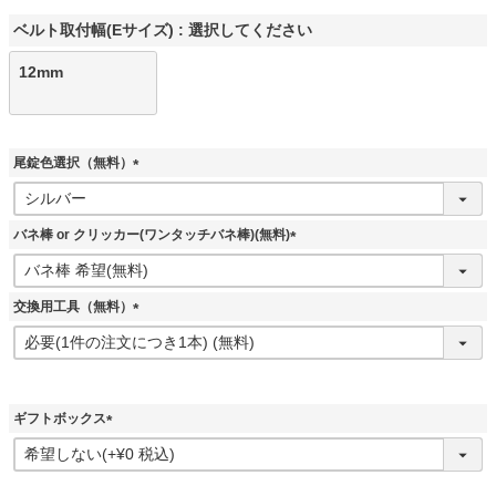
ベルト取付幅(Eサイズ)
選択してください
12mm
尾錠色選択（無料）
(
必
須
バネ棒 or クリッカー(ワンタッチバネ棒)(無料)
)
(
必
須
交換用工具（無料）
)
(
必
須
)
ギフトボックス
(
必
須