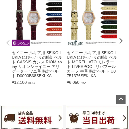
セイコー ルキア用 SEIKO L
セイコー ルキア用 SEIKO L
セイ
UKIA にぴったりの時計ベル
UKIA にぴったりの時計ベル
UK
ト CASSIS カシス RIOM sh
ト MORELLATO モレラー
ト 
iny リオンシャイニー アリ
ト LIVERPOOL リバプール
Li
ゲーター ワニ革 時計ベル
カーフ 牛革 時計ベルト U0
ーフ
ト D0000B68SEKLKA
751376SEKLKA
02
¥
12,100
¥
6,050
¥
3,
（税込）
（税込）
ペー
ジト
ップ
へ