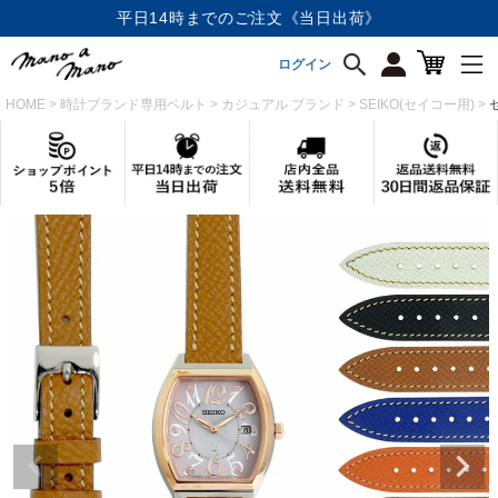
店内全品《送料無料》
ログイン
HOME
時計ブランド専用ベルト
カジュアル ブランド
SEIKO(セイコー用)