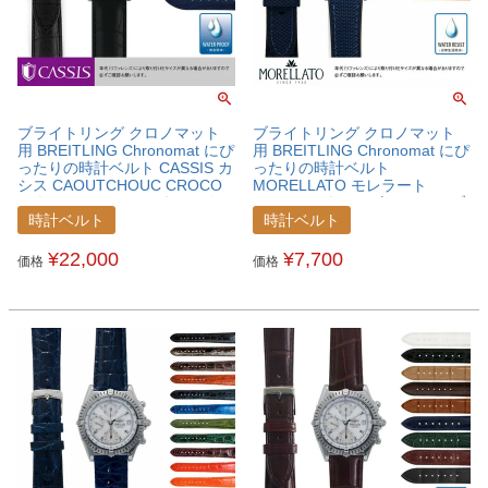
ブライトリング クロノマット
ブライトリング クロノマット
用 BREITLING Chronomat にぴ
用 BREITLING Chronomat にぴ
ったりの時計ベルト CASSIS カ
ったりの時計ベルト
シス CAOUTCHOUC CROCO
MORELLATO モレラート
カウチッククロコ カウチックラ
NETBALL ネットボール ファブ
バー 時計ベルト
リック 時計ベルト
時計ベルト
時計ベルト
U0043001BRECNM
X5122C62BRECNM
¥
22,000
¥
7,700
価格
価格