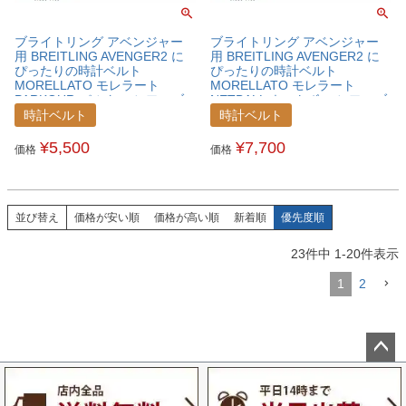
ブライトリング アベンジャー
ブライトリング アベンジャー
用 BREITLING AVENGER2 に
用 BREITLING AVENGER2 に
ぴったりの時計ベルト
ぴったりの時計ベルト
MORELLATO モレラート
MORELLATO モレラート
PARKOUR パルクール ファブ
NETBALL ネットボール ファブ
リック 時計ベルト
リック 時計ベルト
時計ベルト
時計ベルト
X5120282BREAVG
X5122C62BREAVG
¥
5,500
¥
7,700
価格
価格
並び替え
価格が安い順
価格が高い順
新着順
優先度順
23
件中
1
-
20
件表示
1
2
ペー
ジト