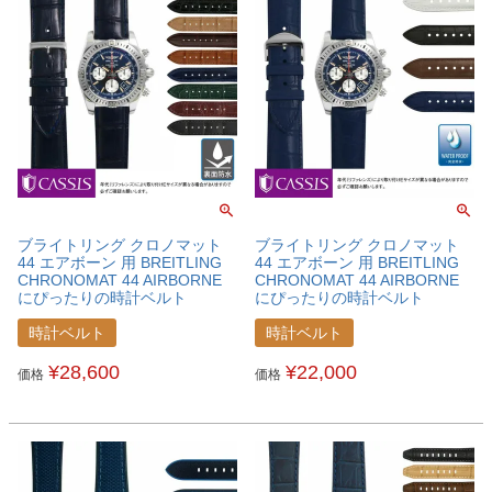
ブライトリング クロノマット
ブライトリング クロノマット
44 エアボーン 用 BREITLING
44 エアボーン 用 BREITLING
CHRONOMAT 44 AIRBORNE
CHRONOMAT 44 AIRBORNE
にぴったりの時計ベルト
にぴったりの時計ベルト
CASSIS カシス ADONARA C ア
CASSIS カシス CAOUTCHOUC
ドナラ シー アリゲーター ワニ
CROCO カウチッククロコ カウ
時計ベルト
時計ベルト
革 時計ベルト
チックラバー 時計ベルト
U1017A70BRECNA
U0043001BRECNA
¥
28,600
¥
22,000
価格
価格