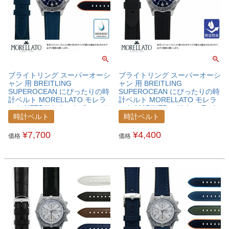
ブライトリング スーパーオーシ
ブライトリング スーパーオーシ
ャン 用 BREITLING
ャン 用 BREITLING
SUPEROCEAN にぴったりの時
SUPEROCEAN にぴったりの時
計ベルト MORELLATO モレラ
計ベルト MORELLATO モレラ
ート NETBALL ネットボール フ
ート MARINER マリナー ラバ
ァブリック 時計ベルト
ー 時計ベルト
時計ベルト
時計ベルト
X5122C62BRESPO
U2859198BRESPO
¥
7,700
¥
4,400
価格
価格