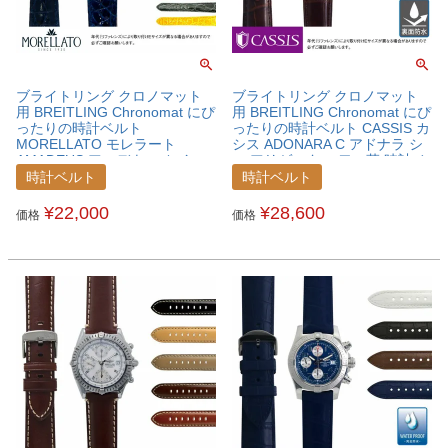
ブライトリング クロノマット
ブライトリング クロノマット
用 BREITLING Chronomat にぴ
用 BREITLING Chronomat にぴ
ったりの時計ベルト
ったりの時計ベルト CASSIS カ
MORELLATO モレラート
シス ADONARA C アドナラ シ
AMADEUS アマデウス カイマ
ー アリゲーター ワニ革 時計ベ
ンクロコ ワニ革 時計ベルト
ルト U1017A70BRECNM
時計ベルト
時計ベルト
U0518052BRECNM
¥
22,000
¥
28,600
価格
価格