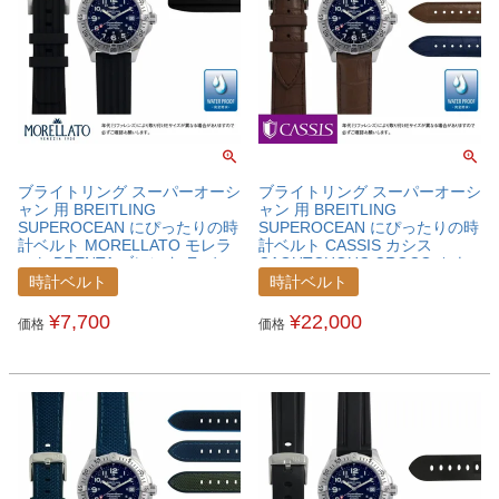
ブライトリング スーパーオーシ
ブライトリング スーパーオーシ
ャン 用 BREITLING
ャン 用 BREITLING
SUPEROCEAN にぴったりの時
SUPEROCEAN にぴったりの時
計ベルト MORELLATO モレラ
計ベルト CASSIS カシス
ート BRENTA ブレンタ ラバー
CAOUTCHOUC CROCO カウ
時計ベルト U4025187BRESPO
チッククロコ カウチックラバー
時計ベルト
時計ベルト
時計ベルト U0043001BRESPO
¥
7,700
¥
22,000
価格
価格