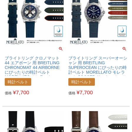
ブライトリング クロノマット
ブライトリング スーパーオーシ
44 エアボーン 用 BREITLING
ャン 用 BREITLING
CHRONOMAT 44 AIRBORNE
SUPEROCEAN にぴったりの時
にぴったりの時計ベルト
計ベルト MORELLATO モレラ
MORELLATO モレラート
ート SOCCER サッカー カーフ
NETBALL ネットボール ファブ
牛革 時計ベルト
時計ベルト
時計ベルト
リック 時計ベルト
X4497B44BRESPO
X5122C62BRECNA
¥
7,700
¥
7,700
価格
価格