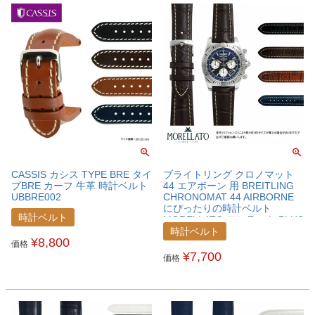
CASSIS カシス TYPE BRE タイ
ブライトリング クロノマット
プBRE カーフ 牛革 時計ベルト
44 エアボーン 用 BREITLING
UBBRE002
CHRONOMAT 44 AIRBORNE
にぴったりの時計ベルト
時計ベルト
MORELLATO モレラート PLUS
プラス カーフ 牛革 時計ベルト
時計ベルト
¥
8,800
U3252480BRECNA
価格
¥
7,700
価格