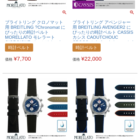
ブライトリング クロノマット
ブライトリング アベンジャー
用 BREITLING ?Chronomat に
用 BREITLING AVENGER2 に
ぴったりの時計ベルト
ぴったりの時計ベルト CASSIS
MORELLATO モレラート
カシス CAOUTCHOUC
GIORGIONE ジョルジオーネ
CROCO カウチッククロコ カウ
カーフ ブリティッシュレザー
チックラバー 時計ベルト
時計ベルト
時計ベルト
時計ベルト X4272B12BRECNM
U0043001BREAVG
¥
7,700
¥
22,000
価格
価格