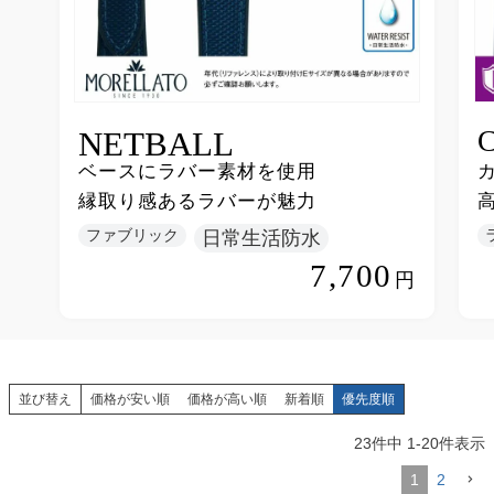
NETBALL
ベースにラバー素材を使用
縁取り感あるラバーが魅力
ファブリック
日常生活防水
7,700
円
並び替え
価格が安い順
価格が高い順
新着順
優先度順
23
件中
1
-
20
件表示
1
2