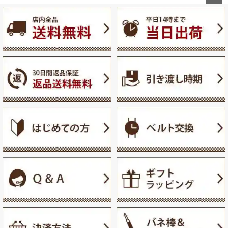
ペー
ジト
ップ
へ