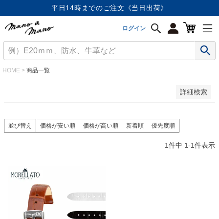
価格が安い順
平日14時までのご注文《当日出荷》
価格が高い順
優先度順
ログイン
レビュー順
キーワードヒット順
検索
HOME
商品一覧
詳細検索
並び替え
価格が安い順
価格が高い順
新着順
優先度順
1
件中
1
-
1
件表示