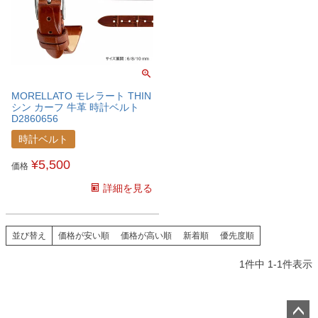
MORELLATO モレラート THIN
シン カーフ 牛革 時計ベルト
D2860656
時計ベルト
¥
5,500
価格
詳細を見る
並び替え
価格が安い順
価格が高い順
新着順
優先度順
1
件中
1
-
1
件表示