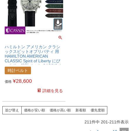
ハミルトン アメリカン クラシ
ックスピットオブリバティ 用
HAMILTON AMERICAN
CLASSIC Spirit of Liberty にぴ
ったりの時計ベルト CASSIS カ
シス ADONARA C アドナラ シ
時計ベルト
ー アリゲーター ワニ革 時計ベ
ルト U1017A70HMTAC
¥
28,600
価格
詳細を見る
並び替え
価格が安い順
価格が高い順
新着順
優先度順
211
件中
201
-
211
件表示