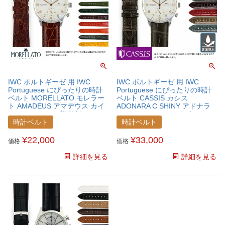
IWC ポルトギーゼ 用 IWC
IWC ポルトギーゼ 用 IWC
Portuguese にぴったりの時計
Portuguese にぴったりの時計
ベルト MORELLATO モレラー
ベルト CASSIS カシス
ト AMADEUS アマデウス カイ
ADONARA C SHINY アドナラ
マンクロコ ワニ革 時計ベルト
シー シャイニー アリゲーター
U0518052IWCPTS
ワニ革 時計ベルト
時計ベルト
時計ベルト
U0036B68IWCPTS
¥
22,000
¥
33,000
価格
価格
詳細を見る
詳細を見る