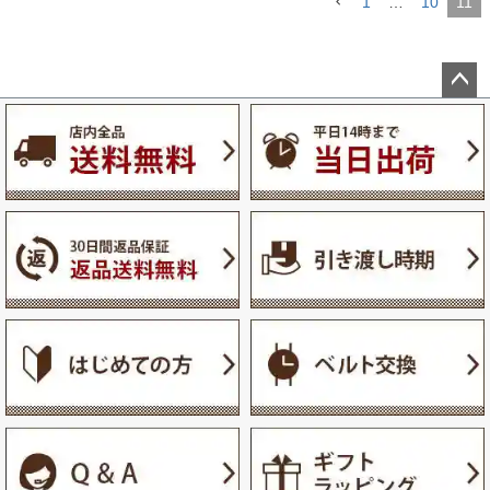
1
…
10
11
ペー
ジト
ップ
へ