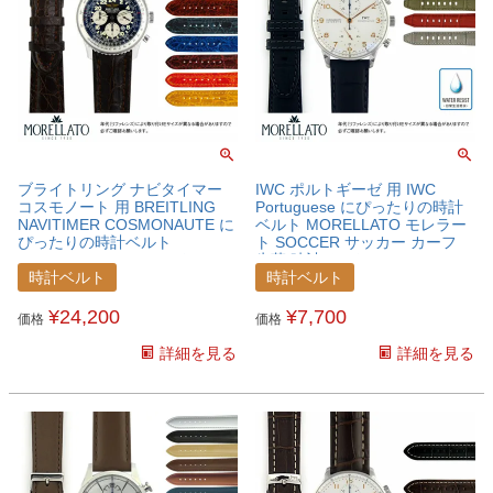
ブライトリング ナビタイマー
IWC ポルトギーゼ 用 IWC
コスモノート 用 BREITLING
Portuguese にぴったりの時計
NAVITIMER COSMONAUTE に
ベルト MORELLATO モレラー
ぴったりの時計ベルト
ト SOCCER サッカー カーフ
MORELLATO モレラート TIPO
牛革 時計ベルト
BREITLING 3 ティポ ブライト
X4497B44IWCPTS
時計ベルト
時計ベルト
リング3 カイマンクロコ ワニ革
時計ベルト U2120052BRECMN
¥
24,200
¥
7,700
価格
価格
詳細を見る
詳細を見る