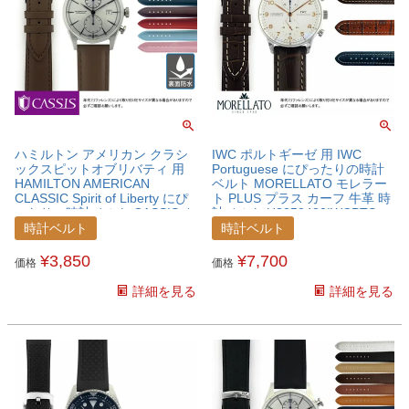
ハミルトン アメリカン クラシ
IWC ポルトギーゼ 用 IWC
ックスピットオブリバティ 用
Portuguese にぴったりの時計
HAMILTON AMERICAN
ベルト MORELLATO モレラー
CLASSIC Spirit of Liberty にぴ
ト PLUS プラス カーフ 牛革 時
ったりの時計ベルト CASSIS カ
計ベルト U3252480IWCPTS
シス REIMS ランス カーフ 牛革
時計ベルト
時計ベルト
時計ベルト U10257A1HMTAC
¥
3,850
¥
7,700
価格
価格
詳細を見る
詳細を見る