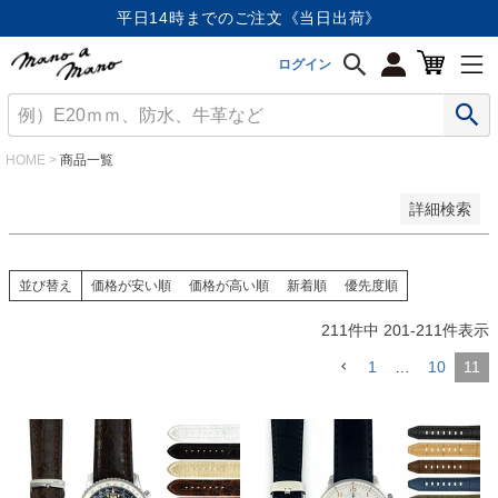
価格が安い順
平日14時までのご注文《当日出荷》
価格が高い順
優先度順
ログイン
レビュー順
キーワードヒット順
検索
HOME
商品一覧
詳細検索
並び替え
価格が安い順
価格が高い順
新着順
優先度順
211
件中
201
-
211
件表示
1
…
10
11