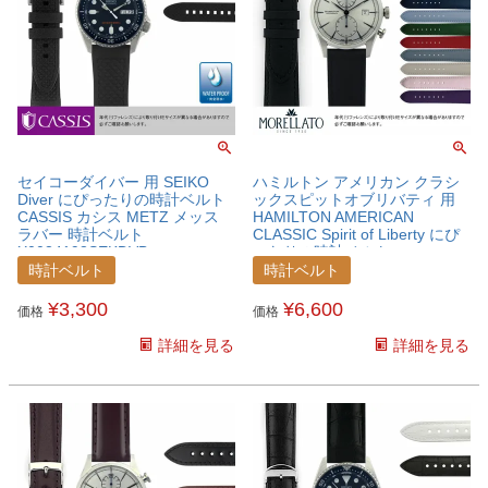
セイコーダイバー 用 SEIKO
ハミルトン アメリカン クラシ
Diver にぴったりの時計ベルト
ックスピットオブリバティ 用
CASSIS カシス METZ メッス
HAMILTON AMERICAN
ラバー 時計ベルト
CLASSIC Spirit of Liberty にぴ
X0034198SEKDVB
ったりの時計ベルト
MORELLATO モレラート
時計ベルト
時計ベルト
GRAFIC グラフィック カーフ
牛革 時計ベルト
¥
3,300
¥
6,600
価格
価格
U0969087HMTAC
詳細を見る
詳細を見る