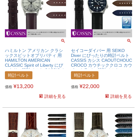
ハミルトン アメリカン クラシ
セイコーダイバー 用 SEIKO
ックスピットオブリバティ 用
Diver にぴったりの時計ベルト
HAMILTON AMERICAN
CASSIS カシス CAOUTCHOUC
CLASSIC Spirit of Liberty にぴ
CROCO カウチッククロコ カウ
ったりの時計ベルト CASSIS カ
チックラバー 時計ベルト
シス CORDOVAN コードバン
U0043001SEKDVB
時計ベルト
時計ベルト
時計ベルト U1013115HMTAC
¥
13,200
¥
22,000
価格
価格
詳細を見る
詳細を見る