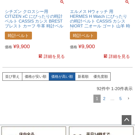
シチズン クロスシー用
エルメス Hウォッチ 用
CITIZEN xC にぴったりの時計
HERMES H Watch にぴったり
ベルト CASSIS カシス BREST
の時計ベルト CASSIS カシス
ブレスト カーフ 牛革 時計ベル
NIORT 二オール ゴート 山羊 時
ト U1088500CTZXCW
計ベルト U1083298HMSHW
時計ベルト
時計ベルト
¥
9,900
¥
9,900
価格
価格
詳細を見る
詳細を見る
並び替え
価格が安い順
価格が高い順
新着順
優先度順
92
件中
1
-
20
件表示
1
2
…
5
ペー
ジト