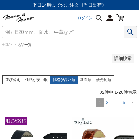
価格が安い順
平日14時までのご注文《当日出荷》
価格が高い順
優先度順
ログイン
レビュー順
キーワードヒット順
検索
HOME
商品一覧
詳細検索
並び替え
価格が安い順
価格が高い順
新着順
優先度順
92
件中
1
-
20
件表示
1
2
…
5