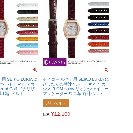
 SEIKO LUKIA に
セイコー ルキア用 SEIKO LUKIA に
ルト CASSIS カ
ぴったりの時計ベルト CASSIS カ
zard Calf ドナリザ
シス RIOM shiny リオンシャイニー
革 時計ベルト
アリゲーター ワニ革 時計ベルト
LKA
D0000B68SEKLKA
時計ベルト
¥
12,100
価格