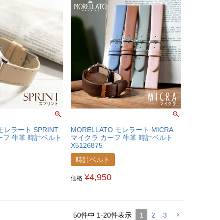
 モレラート SPRINT
MORELLATO モレラート MICRA
ーフ 牛革 時計ベルト
マイクラ カーフ 牛革 時計ベルト
X5126875
時計ベルト
¥
4,950
価格
50
件中
1
-
20
件表示
1
2
3