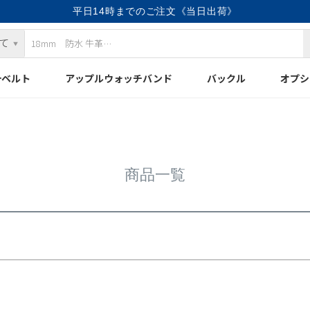
平日14時までのご注文《当日出荷》
検索
計ベルト
アップルウォッチバンド
バックル
オプシ
商品一覧
優先度順
レビュー順