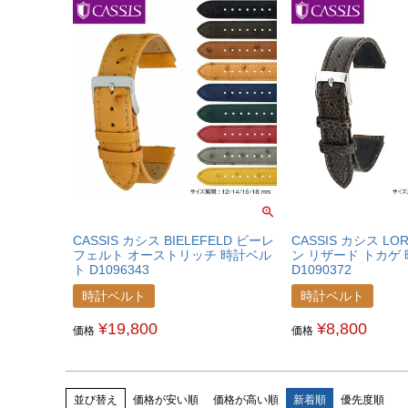
CASSIS カシス BIELEFELD ビーレ
CASSIS カシス LO
フェルト オーストリッチ 時計ベル
ン リザード トカゲ
ト D1096343
D1090372
時計ベルト
時計ベルト
¥
19,800
¥
8,800
価格
価格
並び替え
価格が安い順
価格が高い順
新着順
優先度順