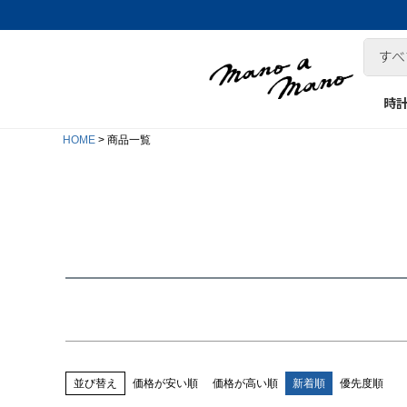
時
在庫なし商品
HOME
商品一覧
在庫なし商品を表示しない
商品番号/JANコード
並び順
新着順
登録順
価格が安い順
価格が高い順
キーワードヒット順
並び替え
価格が安い順
価格が高い順
新着順
優先度順