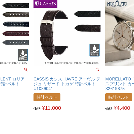
RLENT ロリア
CASSIS カシス HAVRE アーヴル テ
MORELLATO
 時計ベルト
ジュ リザード トカゲ 時計ベルト
スプリント カ
U1089041
X2619875
時計ベルト
時計ベルト
¥
11,000
¥
4,400
価格
価格