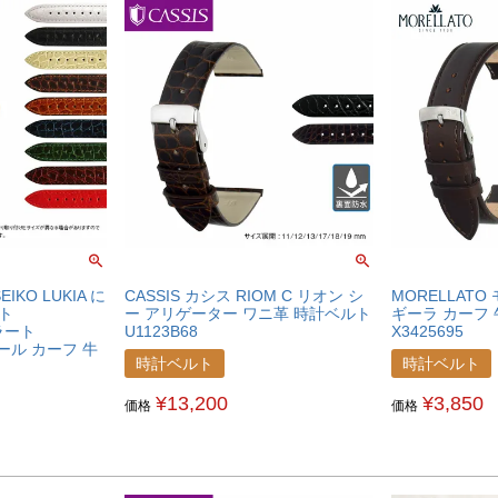
KO LUKIA に
CASSIS カシス RIOM C リオン シ
MORELLATO
ト
ー アリゲーター ワニ革 時計ベルト
ギーラ カーフ
ラート
U1123B68
X3425695
プール カーフ 牛
時計ベルト
時計ベルト
376SEKLKA
¥
13,200
¥
3,850
価格
価格