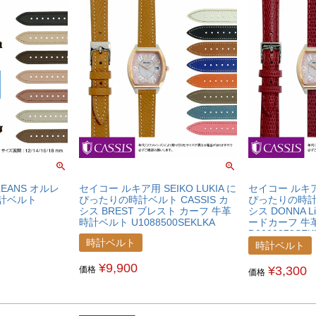
LEANS オルレ
セイコー ルキア用 SEIKO LUKIA に
セイコー ルキア用
時計ベルト
ぴったりの時計ベルト CASSIS カ
ぴったりの時計ベ
シス BREST ブレスト カーフ 牛革
シス DONNA Li
時計ベルト U1088500SEKLKA
ードカーフ 牛
D0000273SEK
時計ベルト
時計ベルト
¥
9,900
¥
3,300
価格
価格