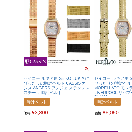
セイコー ルキア用 SEIKO LUKIA に
セイコー ルキア用 SEI
ぴったりの時計ベルト CASSIS カ
ぴったりの時計ベル
シス ANGERS アンジェ ステンレス
MORELLATO モレ
スチール 時計ベルト
LIVERPOOL リバ
U1027304SEKLKA
革 時計ベルト U0751
時計ベルト
時計ベルト
¥
3,300
¥
6,050
価格
価格