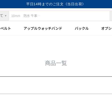
平日14時までのご注文《当日出荷》
検索
計ベルト
アップルウォッチバンド
バックル
オプシ
商品一覧
優先度順
レビュー順