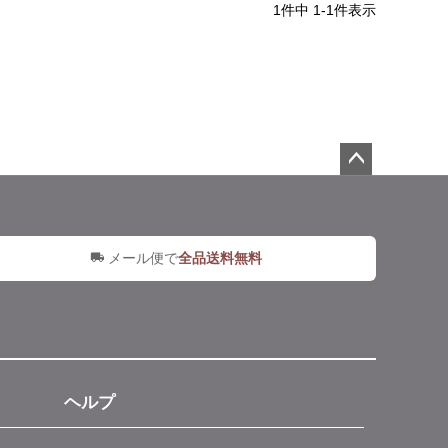
1
件中
1
-
1
件表示
ペー
ジト
ップ
へ
メール便で
全品送料無料
ヘルプ