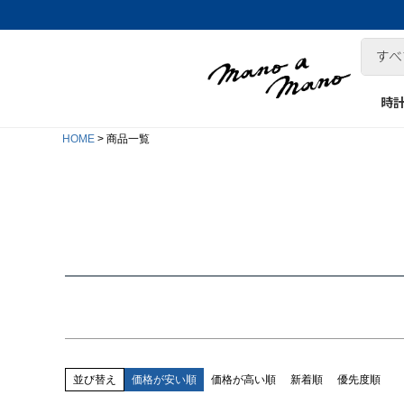
時
在庫なし商品
HOME
商品一覧
在庫なし商品を表示しない
商品番号/JANコード
並び順
新着順
登録順
価格が安い順
価格が高い順
キーワードヒット順
並び替え
価格が安い順
価格が高い順
新着順
優先度順