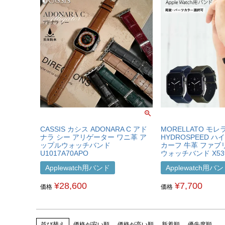
CASSIS カシス ADONARA C アド
MORELLATO モレ
ナラ シー アリゲーター ワニ革 ア
HYDROSPEED 
ップルウォッチバンド
カーフ 牛革 ファブ
U1017A70APO
ウォッチバンド X539
Applewatch用バンド
Applewatch用バ
¥
28,600
¥
7,700
価格
価格
並び替え
価格が安い順
価格が高い順
新着順
優先度順