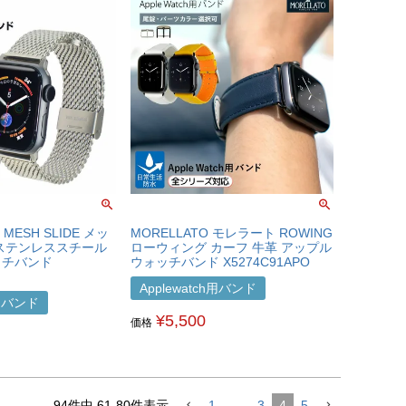
 MESH SLIDE メッ
MORELLATO モレラート ROWING
ステンレススチール
ローウィング カーフ 牛革 アップル
ッチバンド
ウォッチバンド X5274C91APO
Applewatch用バンド
h用バンド
¥
5,500
価格
94
件中
61
-
80
件表示
1
…
3
4
5