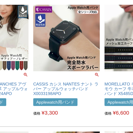
RANCHES アヴ
CASSIS カシス NANTES ナント ラ
MORELLATO
革 アップルウォ
バー アップルウォッチバンド
モウ カーフ 
24APO
X0033198APO
バンド X5485D
ンド
Applewatch用バンド
Applewatc
¥
3,300
¥
6,600
価格
価格