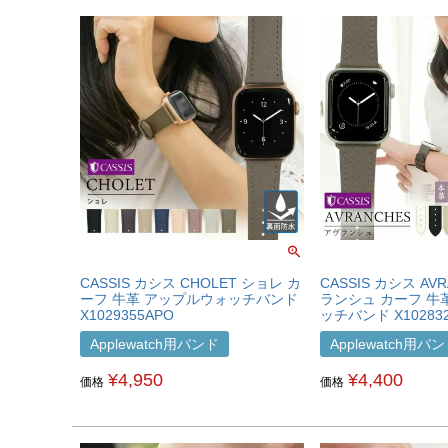
CASSIS カシス CHOLET ショレ カ
CASSIS カシス AV
ーフ 牛革 アップルウォッチバンド
ランシュ カーフ 牛
X1029355APO
ッチバンド X10283
Applewatch用バンド
Applewatch用バ
¥
4,950
¥
4,400
価格
価格