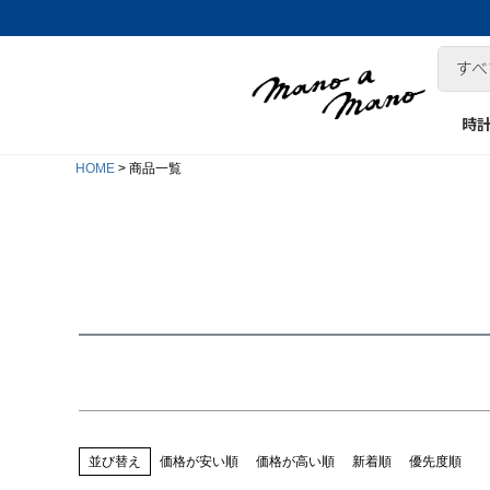
時
在庫なし商品
HOME
商品一覧
在庫なし商品を表示しない
商品番号/JANコード
並び順
新着順
登録順
価格が安い順
価格が高い順
キーワードヒット順
並び替え
価格が安い順
価格が高い順
新着順
優先度順