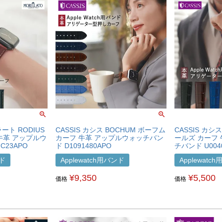
ラート RODIUS
CASSIS カシス BOCHUM ボーフム
CASSIS カシス
牛革 アップルウ
カーフ 牛革 アップルウォッチバン
ールズ カーフ
C23APO
ド D1091480APO
チバンド U004
ンド
Applewatch用バンド
Applewatc
¥
9,350
¥
5,500
価格
価格