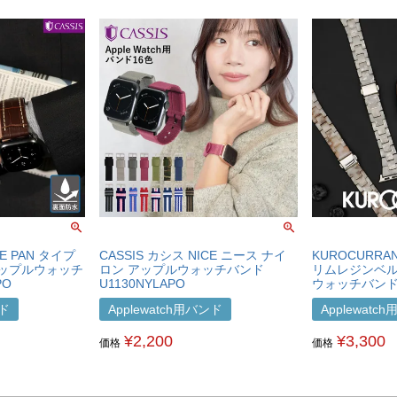
PE PAN タイプ
CASSIS カシス NICE ニース ナイ
KUROCURR
アップルウォッチ
ロン アップルウォッチバンド
リムレジンベル
PO
U1130NYLAPO
ウォッチバンド D
ンド
Applewatch用バンド
Applewatc
¥
2,200
¥
3,300
価格
価格