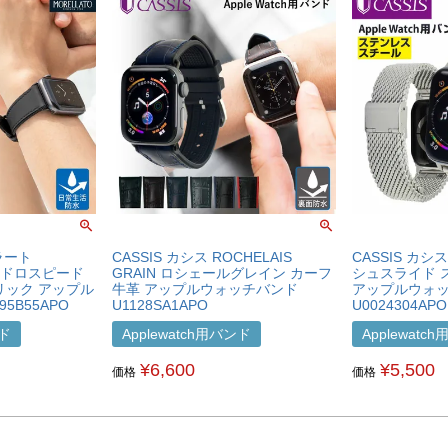
ラート
CASSIS カシス ROCHELAIS
CASSIS カシス
ハイドロスピード
GRAIN ロシェールグレイン カーフ
シュスライド 
リック アップル
牛革 アップルウォッチバンド
アップルウォ
5B55APO
U1128SA1APO
U0024304APO
ンド
Applewatch用バンド
Applewatc
¥
6,600
¥
5,500
価格
価格