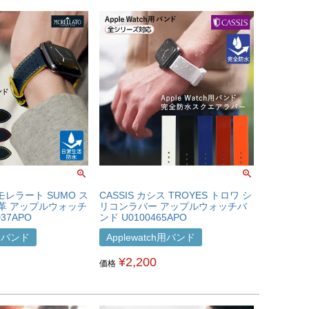
 モレラート SUMO ス
CASSIS カシス TROYES トロワ シ
牛革 アップルウォッチ
リコンラバー アップルウォッチバ
37APO
ンド U0100465APO
h用バンド
Applewatch用バンド
¥
2,200
価格