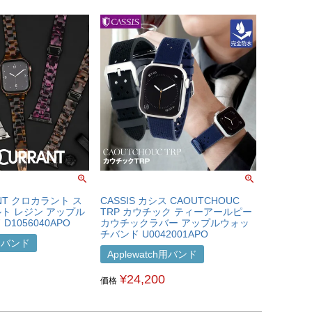
ANT クロカラント ス
CASSIS カシス CAOUTCHOUC
ト レジン アップル
TRP カウチック ティーアールピー
1056040APO
カウチックラバー アップルウォッ
チバンド U0042001APO
h用バンド
Applewatch用バンド
¥
24,200
価格