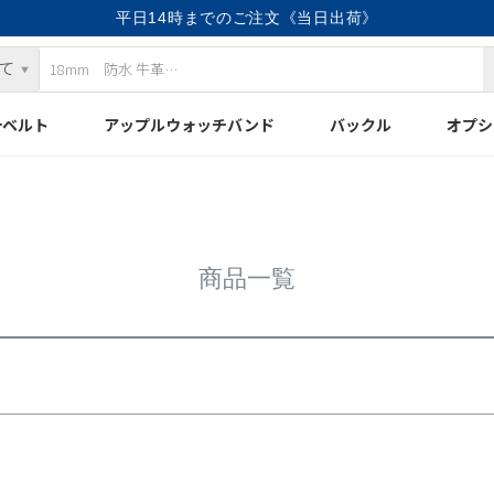
平日14時までのご注文《当日出荷》
検索
計ベルト
アップルウォッチバンド
バックル
オプシ
商品一覧
優先度順
レビュー順