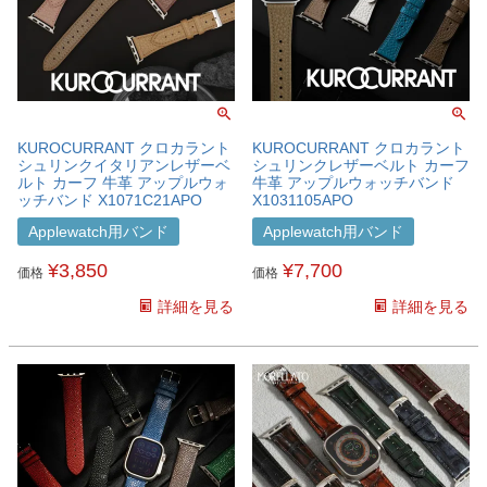
KUROCURRANT クロカラント
KUROCURRANT クロカラント
シュリンクイタリアンレザーベ
シュリンクレザーベルト カーフ
ルト カーフ 牛革 アップルウォ
牛革 アップルウォッチバンド
ッチバンド X1071C21APO
X1031105APO
Applewatch用バンド
Applewatch用バンド
¥
3,850
¥
7,700
価格
価格
詳細を見る
詳細を見る