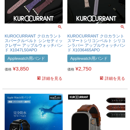
KUROCURRANT クロカラント
KUROCURRANT クロカラント
スパークルベルト シンセティッ
スマートシリコンベルト シリコ
クレザー アップルウォッチバン
ンラバー アップルウォッチバン
ド X1047L50APO
ド X1036465APO
Applewatch用バンド
Applewatch用バンド
¥
3,850
¥
2,750
価格
価格
詳細を見る
詳細を見る