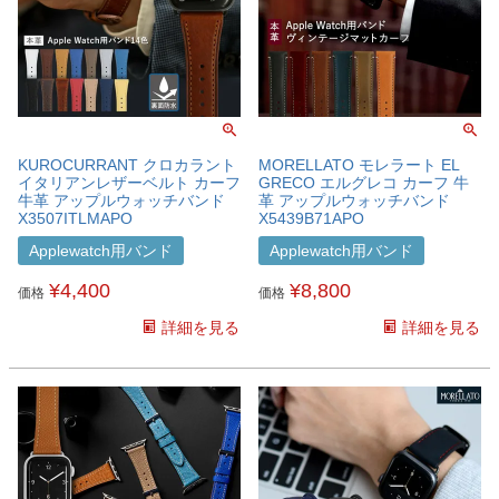
KUROCURRANT クロカラント
MORELLATO モレラート EL
イタリアンレザーベルト カーフ
GRECO エルグレコ カーフ 牛
牛革 アップルウォッチバンド
革 アップルウォッチバンド
X3507ITLMAPO
X5439B71APO
Applewatch用バンド
Applewatch用バンド
¥
4,400
¥
8,800
価格
価格
詳細を見る
詳細を見る