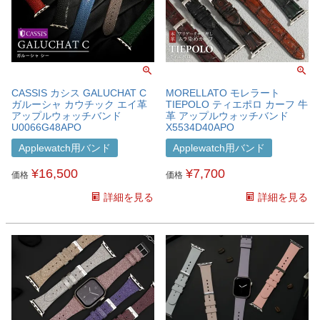
CASSIS カシス GALUCHAT C
MORELLATO モレラート
ガルーシャ カウチック エイ革
TIEPOLO ティエポロ カーフ 牛
アップルウォッチバンド
革 アップルウォッチバンド
U0066G48APO
X5534D40APO
Applewatch用バンド
Applewatch用バンド
¥
16,500
¥
7,700
価格
価格
詳細を見る
詳細を見る