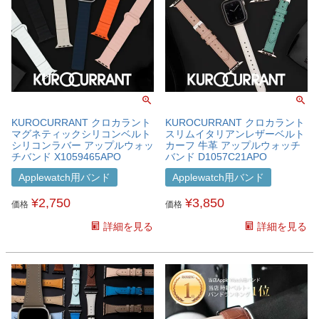
KUROCURRANT クロカラント
KUROCURRANT クロカラント
マグネティックシリコンベルト
スリムイタリアンレザーベルト
シリコンラバー アップルウォッ
カーフ 牛革 アップルウォッチ
チバンド X1059465APO
バンド D1057C21APO
Applewatch用バンド
Applewatch用バンド
¥
2,750
¥
3,850
価格
価格
詳細を見る
詳細を見る