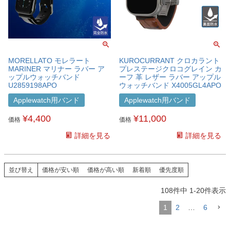
MORELLATO モレラート
KUROCURRANT クロカラント
MARINER マリナー ラバー ア
プレステージクロコグレイン カ
ップルウォッチバンド
ーフ 革 レザー ラバー アップル
U2859198APO
ウォッチバンド X4005GL4APO
Applewatch用バンド
Applewatch用バンド
¥
4,400
¥
11,000
価格
価格
詳細を見る
詳細を見る
並び替え
価格が安い順
価格が高い順
新着順
優先度順
108
件中
1
-
20
件表示
1
2
…
6