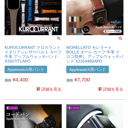
KUROCURRANT クロカラント
MORELLATO モレラート
イタリアンレザーベルト カーフ
BOLLE ボーレ カーフ 牛革 ク
牛革 アップルウォッチバンド
ロコ型押し アップルウォッチバ
X3507ITLAPO
ンド X2269480APO
Applewatch用バンド
Applewatch用バンド
¥
4,400
¥
7,700
価格
価格
詳細を見る
詳細を見る