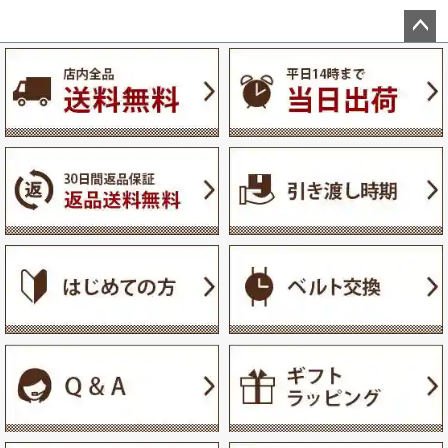
ペー
ジト
ップ
へ