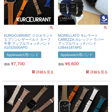
KUROCURRANT クロカラント
MORELLATO モレラート
エプソンレザーベルト カーフ
CAREZZA カレッツァ ラバー
牛革 アップルウォッチバンド
アップルウォッチバンド
X1032500APO
U3844187APO
Applewatch用バンド
Applewatch用バンド
¥
7,700
¥
6,600
価格
価格
詳細を見る
詳細を見る