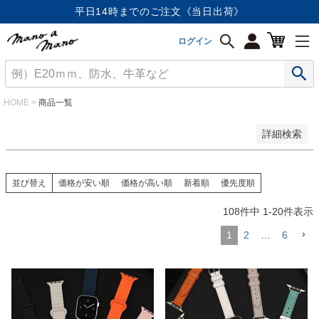
価格が安い順
平日14時までのご注文《当日出荷》
価格が高い順
優先度順
ログイン
レビュー順
キーワードヒット順
検索
HOME
商品一覧
詳細検索
並び替え
価格が安い順
価格が高い順
新着順
優先度順
108
件中
1
-
20
件表示
1
2
…
6