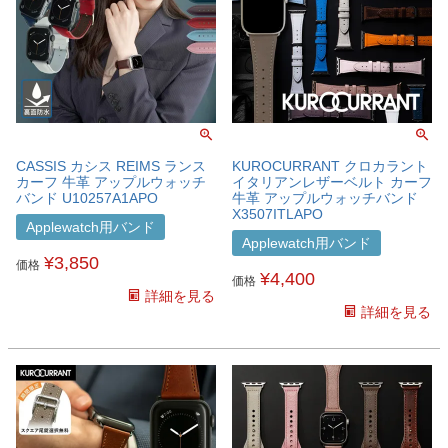
CASSIS カシス REIMS ランス
KUROCURRANT クロカラント
カーフ 牛革 アップルウォッチ
イタリアンレザーベルト カーフ
バンド U10257A1APO
牛革 アップルウォッチバンド
X3507ITLAPO
Applewatch用バンド
Applewatch用バンド
¥
3,850
価格
¥
4,400
価格
詳細を見る
詳細を見る