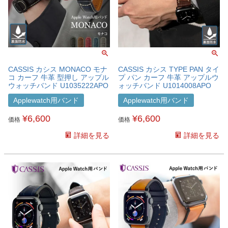
CASSIS カシス MONACO モナ
CASSIS カシス TYPE PAN タイ
コ カーフ 牛革 型押し アップル
プ パン カーフ 牛革 アップルウ
ウォッチバンド U1035222APO
ォッチバンド U1014008APO
Applewatch用バンド
Applewatch用バンド
¥
6,600
¥
6,600
価格
価格
詳細を見る
詳細を見る