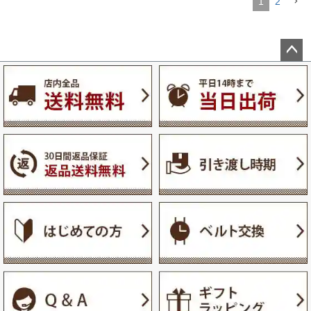
1
2
ペー
ジト
ップ
へ