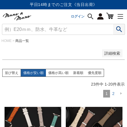
価格が安い順
平日14時までのご注文《当日出荷》
価格が高い順
優先度順
ログイン
レビュー順
キーワードヒット順
検索
HOME
商品一覧
詳細検索
並び替え
価格が安い順
価格が高い順
新着順
優先度順
23
件中
1
-
20
件表示
1
2