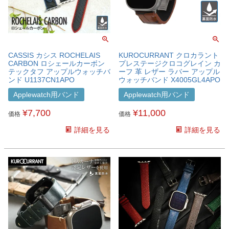
CASSIS カシス ROCHELAIS
KUROCURRANT クロカラント
CARBON ロシェールカーボン
プレステージクロコグレイン カ
テックタフ アップルウォッチバ
ーフ 革 レザー ラバー アップル
ンド U1137CN1APO
ウォッチバンド X4005GL4APO
Applewatch用バンド
Applewatch用バンド
¥
7,700
¥
11,000
価格
価格
詳細を見る
詳細を見る