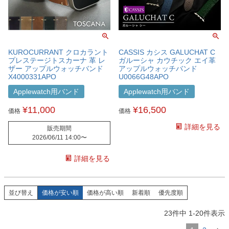
KUROCURRANT クロカラント
CASSIS カシス GALUCHAT C
プレステージトスカーナ 革 レ
ガルーシャ カウチック エイ革
ザー アップルウォッチバンド
アップルウォッチバンド
X4000331APO
U0066G48APO
Applewatch用バンド
Applewatch用バンド
¥
11,000
¥
16,500
価格
価格
詳細を見る
販売期間
2026/06/11 14:00
〜
詳細を見る
並び替え
価格が安い順
価格が高い順
新着順
優先度順
23
件中
1
-
20
件表示