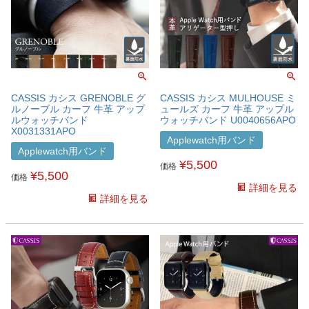
CASSIS カシス GRENOBLE グ
CASSIS カシス MULHOUSE ミ
ルノーブル カーフ 牛革 アップ
ュールズ カーフ 牛革 アップル
ルウォッチバンド
ウォッチバンド U0040656APO
X0031331APO
Applewatch用バンド
Applewatch用バンド
¥
5,500
価格
¥
5,500
価格
詳細を見る
詳細を見る