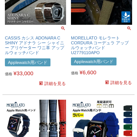
CASSIS カシス ADONARA C
MORELLATO モレラート
SHINY アドナラ シー シャイニ
CORDURA コーデュラ アップ
ー アリゲーター ワニ革 アップ
ルウォッチバンド
ルウォッチバンド
U2779110APO
U0036B68APO
Applewatch用バンド
Applewatch用バンド
¥
6,600
¥
33,000
価格
価格
詳細を見る
詳細を見る