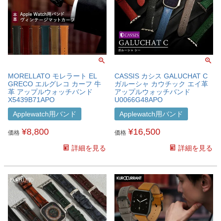
MORELLATO モレラート EL
CASSIS カシス GALUCHAT C
GRECO エルグレコ カーフ 牛
ガルーシャ カウチック エイ革
革 アップルウォッチバンド
アップルウォッチバンド
X5439B71APO
U0066G48APO
Applewatch用バンド
Applewatch用バンド
¥
8,800
¥
16,500
価格
価格
詳細を見る
詳細を見る