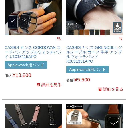
CASSIS カシス CORDOVAN コ
CASSIS カシス GRENOBLE グ
ードバン アップルウォッチバン
ルノーブル カーフ 牛革 アップ
ド U1013115APO
ルウォッチバンド
X0031331APO
Applewatch用バンド
Applewatch用バンド
¥
13,200
価格
¥
5,500
価格
詳細を見る
詳細を見る