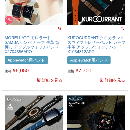
MORELLATO モレラート
KUROCURRANT クロカラント
SAMBA サンバ カーフ 牛革 型
スウィフトレザーベルト カーフ
押し アップルウォッチバンド
牛革 アップルウォッチバンド
X2704656APO
X1034312APO
Applewatch用バンド
Applewatch用バンド
¥
6,050
¥
7,700
価格
価格
詳細を見る
詳細を見る