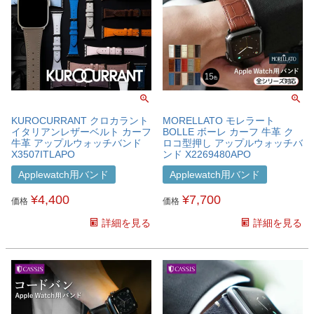
KUROCURRANT クロカラント
MORELLATO モレラート
イタリアンレザーベルト カーフ
BOLLE ボーレ カーフ 牛革 ク
牛革 アップルウォッチバンド
ロコ型押し アップルウォッチバ
X3507ITLAPO
ンド X2269480APO
Applewatch用バンド
Applewatch用バンド
¥
4,400
¥
7,700
価格
価格
詳細を見る
詳細を見る