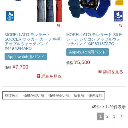
MORELLATO モレラート
MORELLATO モレラート SILE
SOCCER サッカー カーフ 牛革
シーレ シリコン アップルウォ
アップルウォッチバンド
ッチバンド X4983187APO
X4497B44APO
Applewatch用バンド
Applewatch用バンド
¥
5,500
価格
¥
7,700
価格
詳細を見る
詳細を見る
並び替え
価格が安い順
価格が高い順
新着順
優先度順
45
件中
1
-
20
件表示
1
2
3