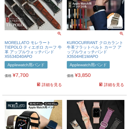
MORELLATO モレラート
KUROCURRANT クロカラント
TIEPOLO ティエポロ カーフ 牛
牛革フラットベルト カーフ ア
革 アップルウォッチバンド
ップルウォッチバンド
X5534D40APO
X3504HE1MAPO
Applewatch用バンド
Applewatch用バンド
¥
7,700
¥
3,850
価格
価格
詳細を見る
詳細を見る