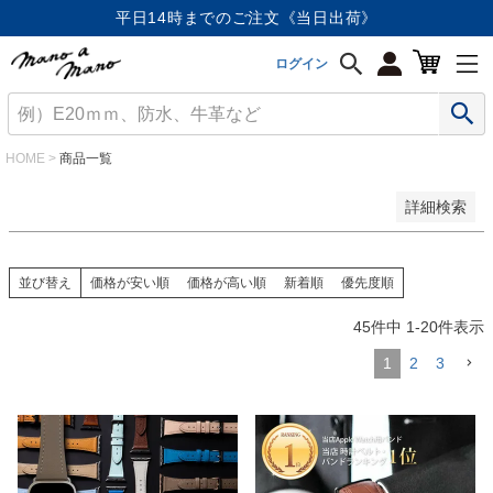
価格が安い順
平日14時までのご注文《当日出荷》
価格が高い順
優先度順
ログイン
レビュー順
キーワードヒット順
検索
HOME
商品一覧
詳細検索
並び替え
価格が安い順
価格が高い順
新着順
優先度順
45
件中
1
-
20
件表示
1
2
3