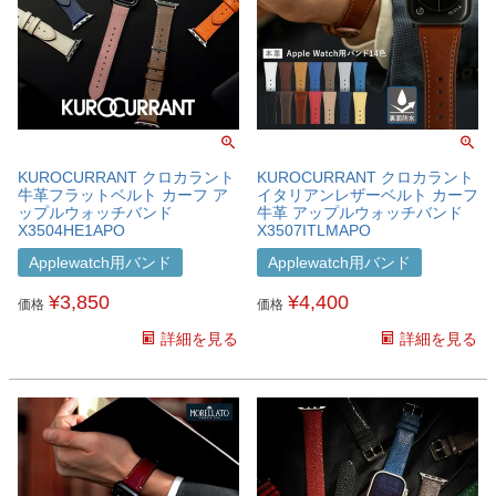
KUROCURRANT クロカラント
KUROCURRANT クロカラント
牛革フラットベルト カーフ ア
イタリアンレザーベルト カーフ
ップルウォッチバンド
牛革 アップルウォッチバンド
X3504HE1APO
X3507ITLMAPO
Applewatch用バンド
Applewatch用バンド
¥
3,850
¥
4,400
価格
価格
詳細を見る
詳細を見る