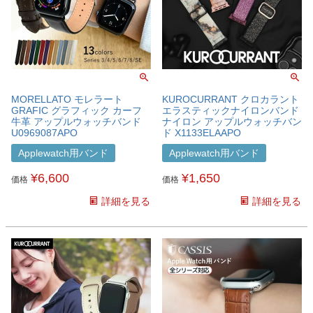
MORELLATO モレラート
KUROCURRANT クロカラント
GRAFIC グラフィック カーフ
エラスティックナイロンバンド
牛革 アップルウォッチバンド
ナイロン アップルウォッチバン
U0969087APO
ド X1133ELAAPO
Applewatch用バンド
Applewatch用バンド
¥
6,600
¥
1,650
価格
価格
詳細を見る
詳細を見る