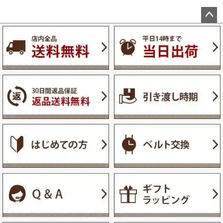
ペー
ジト
ップ
へ