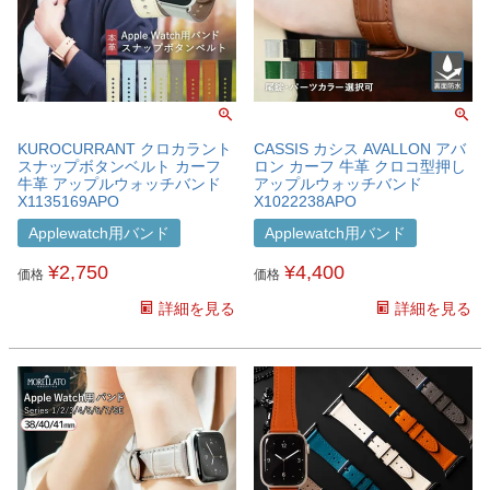
KUROCURRANT クロカラント
CASSIS カシス AVALLON アバ
スナップボタンベルト カーフ
ロン カーフ 牛革 クロコ型押し
牛革 アップルウォッチバンド
アップルウォッチバンド
X1135169APO
X1022238APO
Applewatch用バンド
Applewatch用バンド
¥
2,750
¥
4,400
価格
価格
詳細を見る
詳細を見る