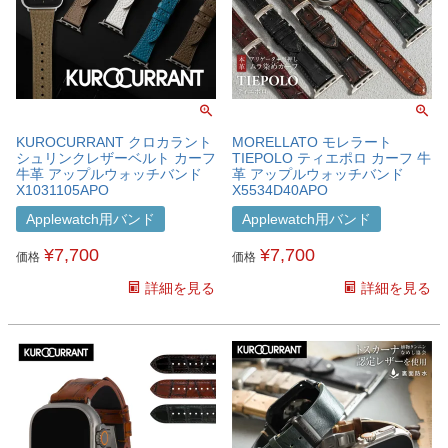
KUROCURRANT クロカラント
MORELLATO モレラート
シュリンクレザーベルト カーフ
TIEPOLO ティエポロ カーフ 牛
牛革 アップルウォッチバンド
革 アップルウォッチバンド
X1031105APO
X5534D40APO
Applewatch用バンド
Applewatch用バンド
¥
7,700
¥
7,700
価格
価格
詳細を見る
詳細を見る