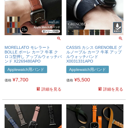
MORELLATO モレラート
CASSIS カシス GRENOBLE グ
BOLLE ボーレ カーフ 牛革 ク
ルノーブル カーフ 牛革 アップ
ロコ型押し アップルウォッチバ
ルウォッチバンド
ンド X2269480APO
X0031331APO
Applewatch用バンド
Applewatch用バンド
¥
7,700
¥
5,500
価格
価格
詳細を見る
詳細を見る