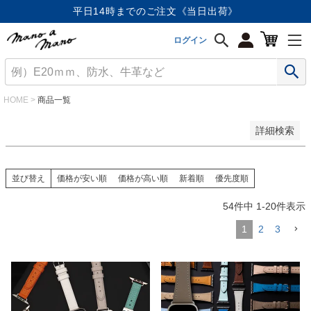
価格が安い順
平日14時までのご注文《当日出荷》
価格が高い順
優先度順
ログイン
レビュー順
キーワードヒット順
検索
HOME
商品一覧
詳細検索
並び替え
価格が安い順
価格が高い順
新着順
優先度順
54
件中
1
-
20
件表示
1
2
3