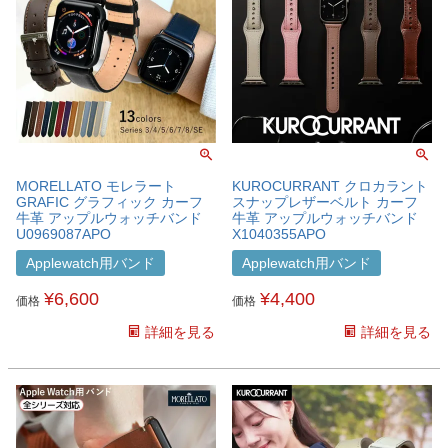
MORELLATO モレラート
KUROCURRANT クロカラント
GRAFIC グラフィック カーフ
スナップレザーベルト カーフ
牛革 アップルウォッチバンド
牛革 アップルウォッチバンド
U0969087APO
X1040355APO
Applewatch用バンド
Applewatch用バンド
¥
6,600
¥
4,400
価格
価格
詳細を見る
詳細を見る