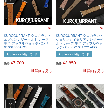
KUROCURRANT クロカラント
KUROCURRANT クロカラント
エプソンレザーベルト カーフ
シュリンクイタリアンレザーベ
牛革 アップルウォッチバンド
ルト カーフ 牛革 アップルウォ
X1032500APO
ッチバンド X1071C21APO
Applewatch用バンド
Applewatch用バンド
¥
7,700
¥
3,850
価格
価格
詳細を見る
詳細を見る