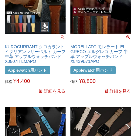
KUROCURRANT クロカラント
MORELLATO モレラート EL
イタリアンレザーベルト カーフ
GRECO エルグレコ カーフ 牛
牛革 アップルウォッチバンド
革 アップルウォッチバンド
X3507ITLMAPO
X5439B71APO
Applewatch用バンド
Applewatch用バンド
¥
4,400
¥
8,800
価格
価格
詳細を見る
詳細を見る