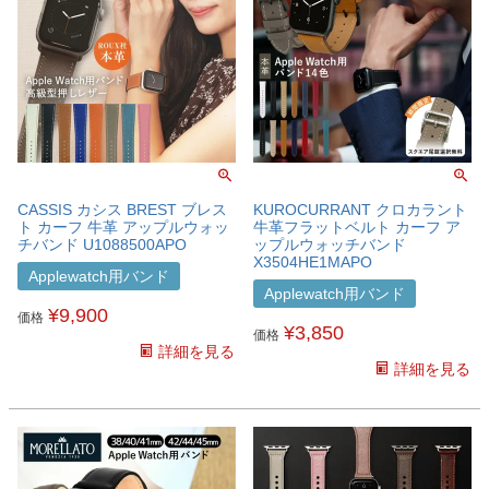
CASSIS カシス BREST ブレス
KUROCURRANT クロカラント
ト カーフ 牛革 アップルウォッ
牛革フラットベルト カーフ ア
チバンド U1088500APO
ップルウォッチバンド
X3504HE1MAPO
Applewatch用バンド
Applewatch用バンド
¥
9,900
価格
¥
3,850
価格
詳細を見る
詳細を見る