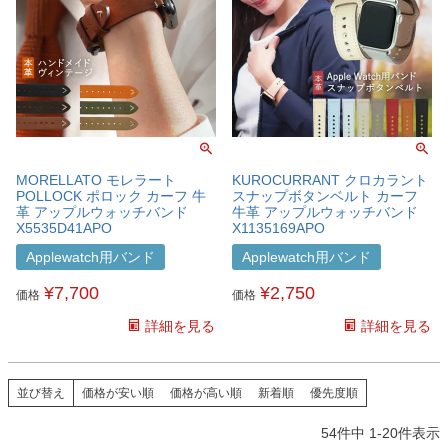
MORELLATO モレラート
KUROCURRANT クロカラント
POLLOCK ポロック カーフ 牛
スナップボタンベルト カーフ
革 アップルウォッチバンド
牛革 アップルウォッチバンド
X5535D41APO
X1135169APO
Applewatch用バンド
Applewatch用バンド
¥
7,700
¥
2,750
価格
価格
詳細を見る
詳細を見る
並び替え
価格が安い順
価格が高い順
新着順
優先度順
54
件中
1
-
20
件表示