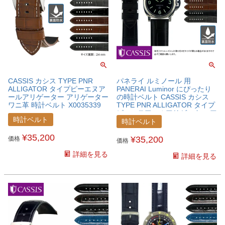
CASSIS カシス TYPE PNR
パネライ ルミノール 用
ALLIGATOR タイプピーエヌア
PANERAI Luminor にぴったり
ールアリゲーター アリゲーター
の時計ベルト CASSIS カシス
ワニ革 時計ベルト X0035339
TYPE PNR ALLIGATOR タイプ
ピーエヌアールアリゲーター ア
時計ベルト
リゲーター ワニ革 時計ベルト
時計ベルト
X0035339PNRLU
¥
35,200
¥
35,200
価格
価格
詳細を見る
詳細を見る