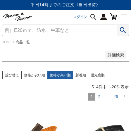
価格が安い順
平日14時までのご注文《当日出荷》
価格が高い順
優先度順
ログイン
レビュー順
キーワードヒット順
検索
HOME
商品一覧
詳細検索
並び替え
価格が安い順
価格が高い順
新着順
優先度順
514
件中
1
-
20
件表示
1
2
…
26