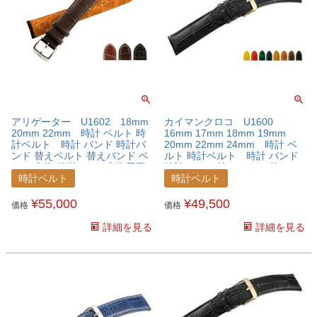
アリゲーター U1602 18mm
カイマンクロコ U1600
20mm 22mm 時計 ベルト 時
16mm 17mm 18mm 19mm
計ベルト 時計 バンド 時計バ
20mm 22mm 24mm 時計 ベ
ンド 替えベルト 替えバンド ベ
ルト 時計ベルト 時計 バンド
ルト 交換 簡単ベルト交換用工
時計バンド 替えベルト 替えバ
具付
ンド ベルト 交換 簡単ベルト交
時計ベルト
時計ベルト
換用工具付
¥
55,000
¥
49,500
価格
価格
詳細を見る
詳細を見る