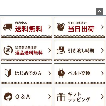
ペー
ジト
ップ
へ