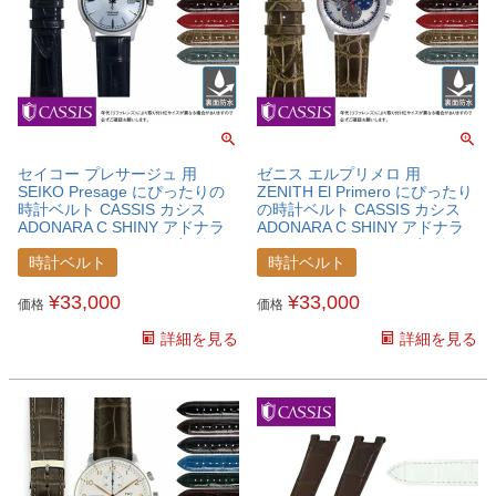
セイコー プレサージュ 用
ゼニス エルプリメロ 用
SEIKO Presage にぴったりの
ZENITH El Primero にぴったり
時計ベルト CASSIS カシス
の時計ベルト CASSIS カシス
ADONARA C SHINY アドナラ
ADONARA C SHINY アドナラ
シー シャイニー アリゲーター
シー シャイニー アリゲーター
ワニ革 時計ベルト
ワニ革 時計ベルト
時計ベルト
時計ベルト
U0036B68SEKPSG
U0036B68ZNTELP
¥
33,000
¥
33,000
価格
価格
詳細を見る
詳細を見る