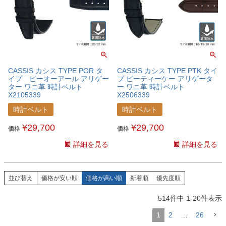
CASSIS カシス TYPE POR タ
CASSIS カシス TYPE PTK タイ
イプ ピーオーアール アリゲー
プ ピーティーケー アリゲータ
ター ワニ革 時計ベルト
ー ワニ革 時計ベルト
X2105339
X2506339
時計ベルト
時計ベルト
¥
29,700
¥
29,700
価格
価格
詳細を見る
詳細を見る
並び替え
価格が安い順
価格が高い順
新着順
優先度順
514
件中
1
-
20
件表示
1
2
…
26