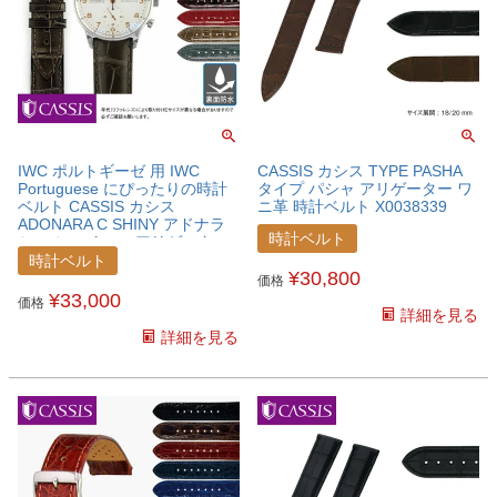
IWC ポルトギーゼ 用 IWC
CASSIS カシス TYPE PASHA
Portuguese にぴったりの時計
タイプ パシャ アリゲーター ワ
ベルト CASSIS カシス
ニ革 時計ベルト X0038339
ADONARA C SHINY アドナラ
時計ベルト
シー シャイニー アリゲーター
ワニ革 時計ベルト
時計ベルト
¥
30,800
U0036B68IWCPTS
価格
¥
33,000
価格
詳細を見る
詳細を見る