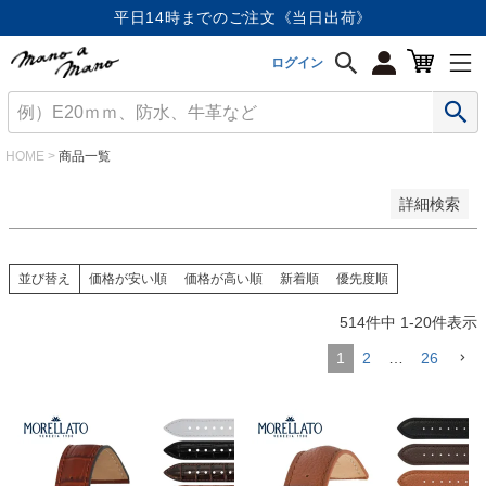
価格が安い順
平日14時までのご注文《当日出荷》
価格が高い順
優先度順
ログイン
レビュー順
キーワードヒット順
検索
HOME
商品一覧
詳細検索
並び替え
価格が安い順
価格が高い順
新着順
優先度順
514
件中
1
-
20
件表示
1
2
…
26