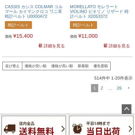
CASSIS カシス COLMAR コル
MORELLATO モレラート
マール カイマンクロコ ワニ革
VIOLINO ビオリノ リザード 時
時計ベルト U0000A72
計ベルト X2053372
時計ベルト
時計ベルト
¥
15,400
¥
11,000
価格
価格
詳細を見る
詳細を見る
並び替え
価格が安い順
価格が高い順
新着順
優先度順
514
件中
1
-
20
件表示
1
2
…
26
ペー
ジト
ップ