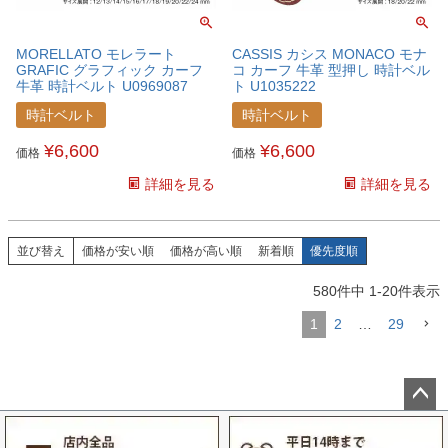
MORELLATO モレラート
CASSIS カシス MONACO モナ
GRAFIC グラフィック カーフ
コ カーフ 牛革 型押し 時計ベル
牛革 時計ベルト U0969087
ト U1035222
時計ベルト
時計ベルト
¥
6,600
¥
6,600
価格
価格
詳細を見る
詳細を見る
並び替え
価格が安い順
価格が高い順
新着順
優先度順
580
件中
1
-
20
件表示
1
2
…
29
ペー
ジト