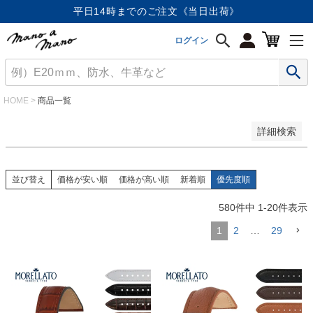
価格が安い順
平日14時までのご注文《当日出荷》
価格が高い順
優先度順
ログイン
レビュー順
キーワードヒット順
検索
HOME
商品一覧
詳細検索
並び替え
価格が安い順
価格が高い順
新着順
優先度順
580
件中
1
-
20
件表示
1
2
…
29