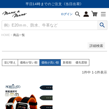
価格が安い順
平日14時までのご注文《当日出荷》
価格が高い順
優先度順
ログイン
レビュー順
キーワードヒット順
検索
HOME
商品一覧
詳細検索
並び替え
価格が安い順
価格が高い順
新着順
優先度順
1
件中
1
-
1
件表示