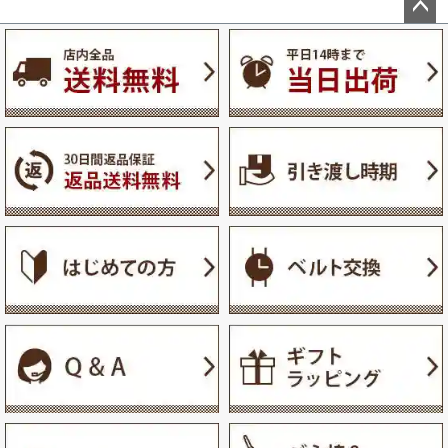
ペー
ジト
ップ
へ