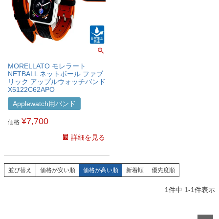
MORELLATO モレラート
NETBALL ネットボール ファブ
リック アップルウォッチバンド
X5122C62APO
Applewatch用バンド
¥
7,700
価格
詳細を見る
並び替え
価格が安い順
価格が高い順
新着順
優先度順
1
件中
1
-
1
件表示