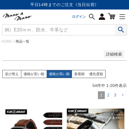
価格が安い順
平日14時までのご注文《当日出荷》
価格が高い順
優先度順
ログイン
レビュー順
キーワードヒット順
検索
HOME
商品一覧
詳細検索
並び替え
価格が安い順
価格が高い順
新着順
優先度順
54
件中
1
-
20
件表示
1
2
3