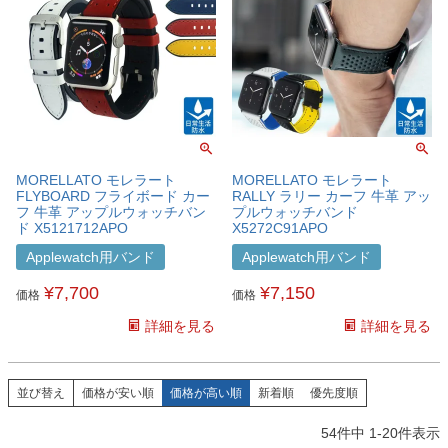
MORELLATO モレラート
MORELLATO モレラート
FLYBOARD フライボード カー
RALLY ラリー カーフ 牛革 アッ
フ 牛革 アップルウォッチバン
プルウォッチバンド
ド X5121712APO
X5272C91APO
Applewatch用バンド
Applewatch用バンド
¥
7,700
¥
7,150
価格
価格
詳細を見る
詳細を見る
並び替え
価格が安い順
価格が高い順
新着順
優先度順
54
件中
1
-
20
件表示