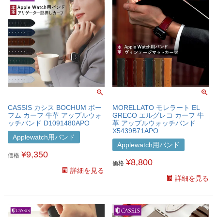
CASSIS カシス BOCHUM ボー
MORELLATO モレラート EL
フム カーフ 牛革 アップルウォ
GRECO エルグレコ カーフ 牛
ッチバンド D1091480APO
革 アップルウォッチバンド
X5439B71APO
Applewatch用バンド
Applewatch用バンド
¥
9,350
価格
¥
8,800
価格
詳細を見る
詳細を見る