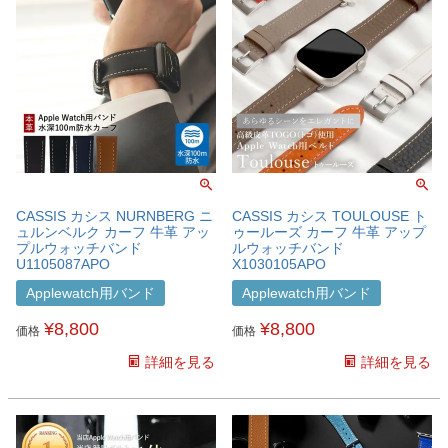
CASSIS カシス NURNBERG ニ
CASSIS カシス TOULOUSE ト
ュルンベルク カーフ 牛革 アッ
ゥールーズ カーフ 牛革 アップ
プルウォッチバンド
ルウォッチバンド
U1105087APO
X1030105APO
Applewatch用バンド
Applewatch用バンド
¥
8,800
¥
8,800
価格
価格
詳細を見る
詳細を見る