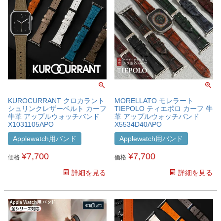
KUROCURRANT クロカラント
MORELLATO モレラート
シュリンクレザーベルト カーフ
TIEPOLO ティエポロ カーフ 牛
牛革 アップルウォッチバンド
革 アップルウォッチバンド
X1031105APO
X5534D40APO
Applewatch用バンド
Applewatch用バンド
¥
7,700
¥
7,700
価格
価格
詳細を見る
詳細を見る