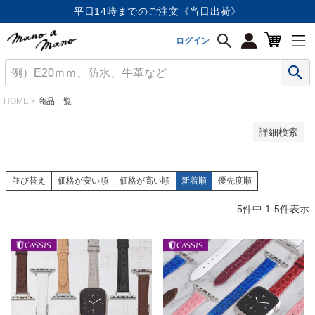
価格が安い順
平日14時までのご注文《当日出荷》
価格が高い順
優先度順
ログイン
レビュー順
キーワードヒット順
検索
HOME
商品一覧
詳細検索
並び替え
価格が安い順
価格が高い順
新着順
優先度順
5
件中
1
-
5
件表示