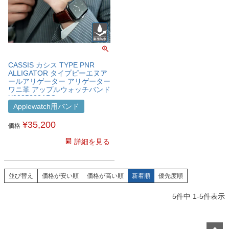
CASSIS カシス TYPE PNR
ALLIGATOR タイプピーエヌア
ールアリゲーター アリゲーター
ワニ革 アップルウォッチバンド
X0035339APO
Applewatch用バンド
¥
35,200
価格
詳細を見る
並び替え
価格が安い順
価格が高い順
新着順
優先度順
5
件中
1
-
5
件表示