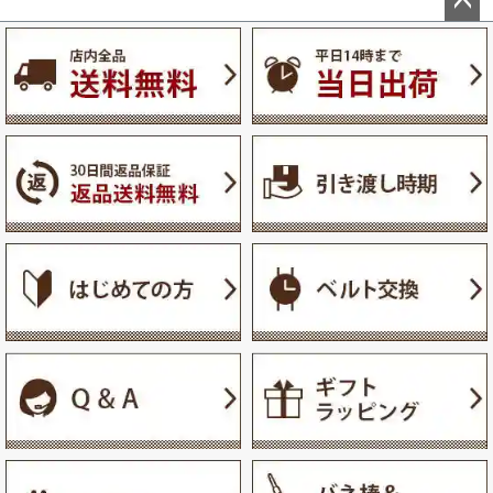
ペー
ジト
ップ
へ