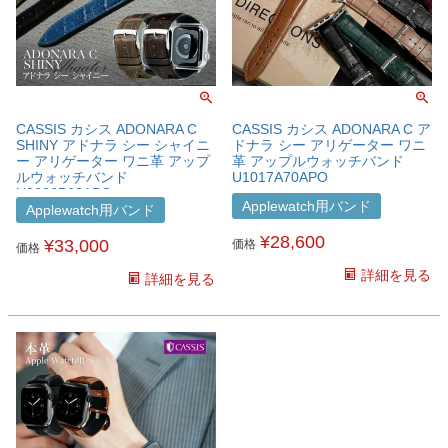
CASSIS カシス ADONARA C
CASSIS カシス ADONARA C ア
SHINY アドナラ シー シャイニ
ドナラ シー アリゲーター ワニ
ー アリゲーター ワニ革 アップ
革 アップルウォッチバンド
ルウォッチバンド
U1017A70APO
U0036B68APO
Applewatch用バンド
Applewatch用バンド
¥
28,600
¥
33,000
価格
価格
詳細を見る
詳細を見る