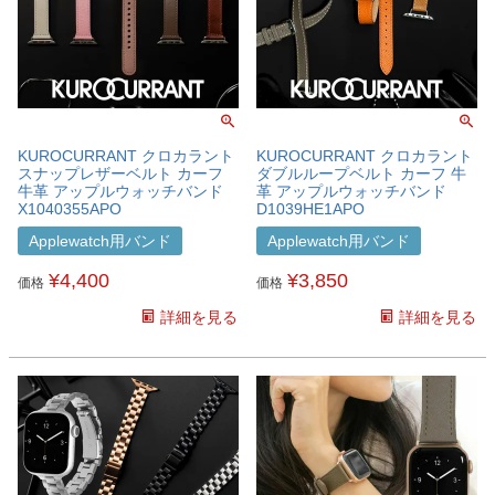
KUROCURRANT クロカラント
KUROCURRANT クロカラント
スナップレザーベルト カーフ
ダブルループベルト カーフ 牛
牛革 アップルウォッチバンド
革 アップルウォッチバンド
X1040355APO
D1039HE1APO
Applewatch用バンド
Applewatch用バンド
¥
4,400
¥
3,850
価格
価格
詳細を見る
詳細を見る