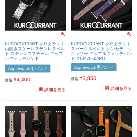
KUROCURRANT クロカラント
KUROCURRANT クロカラント
両開きスケールステンレスベル
スパークルベルト シンセティッ
ト ステンレススチール アップ
クレザー アップルウォッチバン
ルウォッチバンド
ド X1047L50APO
X1051304APO
Applewatch用バンド
Applewatch用バンド
¥
3,850
¥
4,400
価格
価格
詳細を見る
詳細を見る