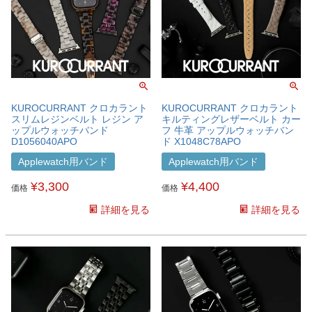
KUROCURRANT クロカラント
KUROCURRANT クロカラント
スリムレジンベルト レジン ア
キルティングレザーベルト カー
ップルウォッチバンド
フ 牛革 アップルウォッチバン
D1056040APO
ド X1048C78APO
Applewatch用バンド
Applewatch用バンド
¥
3,300
¥
4,400
価格
価格
詳細を見る
詳細を見る