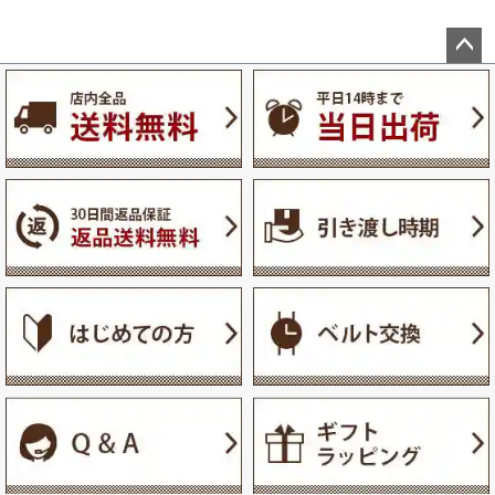
ペー
ジト
ップ
へ