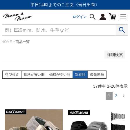
価格が安い順
平日14時までのご注文《当日出荷》
価格が高い順
優先度順
ログイン
レビュー順
キーワードヒット順
検索
HOME
商品一覧
詳細検索
並び替え
価格が安い順
価格が高い順
新着順
優先度順
37
件中
1
-
20
件表示
1
2