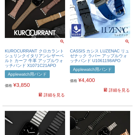
KUROCURRANT クロカラント
CASSIS カシス LUZENAC リュ
シュリンクイタリアンレザーベ
ゼナック ラバー アップルウォ
ルト カーフ 牛革 アップルウォ
ッチバンド U1061198APO
ッチバンド X1071C21APO
Applewatch用バンド
Applewatch用バンド
¥
4,400
価格
¥
3,850
価格
詳細を見る
詳細を見る