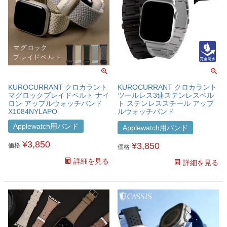
KUROCURRANT クロカラント
KUROCURRANT クロカラント
マグロックブレイドベルト ナイ
ツールレス3連ステンレスベル
ロン アップルウォッチバンド
ト ステンレススチール アップ
X1084NYLAPO
ルウォッチバンド
X1080304APO
Applewatch用バンド
Applewatch用バンド
¥
3,850
¥
3,850
価格
価格
詳細を見る
詳細を見る