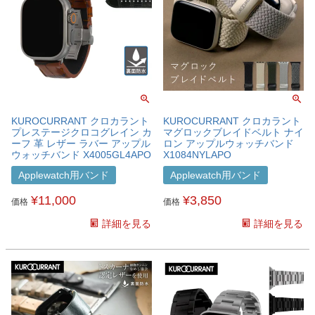
KUROCURRANT クロカラント
KUROCURRANT クロカラント
プレステージクロコグレイン カ
マグロックブレイドベルト ナイ
ーフ 革 レザー ラバー アップル
ロン アップルウォッチバンド
ウォッチバンド X4005GL4APO
X1084NYLAPO
Applewatch用バンド
Applewatch用バンド
¥
11,000
¥
3,850
価格
価格
詳細を見る
詳細を見る