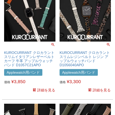
KUROCURRANT クロカラント
KUROCURRANT クロカラント
スリムイタリアンレザーベルト
スリムレジンベルト レジン ア
カーフ 牛革 アップルウォッチ
ップルウォッチバンド
バンド D1057C21APO
D1056040APO
Applewatch用バンド
Applewatch用バンド
¥
3,850
¥
3,300
価格
価格
詳細を見る
詳細を見る