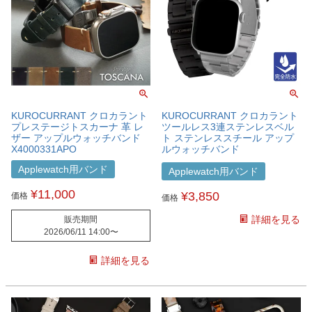
KUROCURRANT クロカラント
KUROCURRANT クロカラント
プレステージトスカーナ 革 レ
ツールレス3連ステンレスベル
ザー アップルウォッチバンド
ト ステンレススチール アップ
X4000331APO
ルウォッチバンド
X1080304APO
Applewatch用バンド
Applewatch用バンド
¥
11,000
¥
3,850
価格
価格
詳細を見る
販売期間
2026/06/11 14:00
〜
詳細を見る