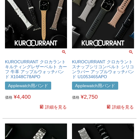
KUROCURRANT クロカラント
KUROCURRANT クロカラント
キルティングレザーベルト カー
スナップシリコンベルト シリコ
フ 牛革 アップルウォッチバン
ンラバー アップルウォッチバン
ド X1048C78APO
ド U1053465APO
Applewatch用バンド
Applewatch用バンド
¥
4,400
¥
2,750
価格
価格
詳細を見る
詳細を見る