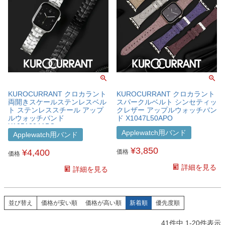
KUROCURRANT クロカラント
KUROCURRANT クロカラント
両開きスケールステンレスベル
スパークルベルト シンセティッ
ト ステンレススチール アップ
クレザー アップルウォッチバン
ルウォッチバンド
ド X1047L50APO
X1051304APO
Applewatch用バンド
Applewatch用バンド
¥
3,850
¥
4,400
価格
価格
詳細を見る
詳細を見る
並び替え
価格が安い順
価格が高い順
新着順
優先度順
41
件中
1
-
20
件表示