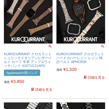
KUROCURRANT クロカラント
KUROCURRANT クロカラント
シュリンクイタリアンレザーベ
ハードカバーレジン レジン 時
ルト カーフ 牛革 アップルウォ
計ベルト APHCRSF
ッチバンド X1071C21APO
¥
1,320
価格
Applewatch用バンド
詳細を見る
¥
3,850
価格
詳細を見る