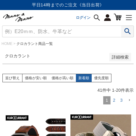
価格が安い順
平日14時までのご注文《当日出荷》
価格が高い順
優先度順
ログイン
レビュー順
キーワードヒット順
検索
HOME
クロカラント商品一覧
クロカラント
詳細検索
並び替え
価格が安い順
価格が高い順
新着順
優先度順
41
件中
1
-
20
件表示
1
2
3