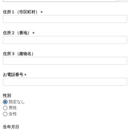
必
須
住所１（市区町村）
)
(
必
須
住所２（番地）
)
(
必
須
住所３（建物名）
)
お電話番号
(
必
須
性別
)
指定なし
男性
女性
生年月日