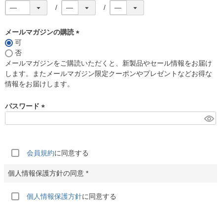
メールマガジンの購読
可
(
否
必
メールマガジンをご購読いただくと、新製品やセール情報をお届け
須
します。またメールマガジン限定クーポンやプレゼントなどお得な
)
情報をお届けします。
パスワード
(
必
須
)
会員規約
に同意する
個人情報保護方針
に同意する