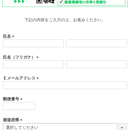
下記の内容をご入力の上、お進みください。
氏名
(
必
須
氏名（フリガナ）
)
(
必
須
Ｅメールアドレス
)
(
必
須
郵便番号
)
(
必
須
都道府県
)
(