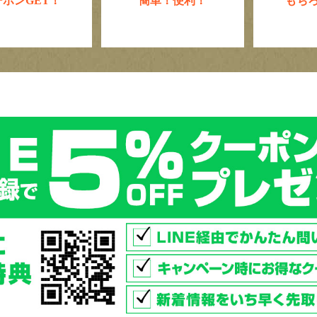
ーポンGET！
簡単！便利！
もち