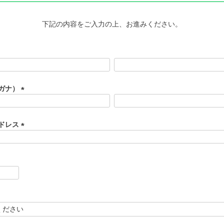
下記の内容をご入力の上、お進みください。
ガナ）
(
必
須
ドレス
)
(
必
須
)