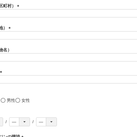
区町村）
(
必
須
地）
)
(
必
須
物名）
)
(
必
須
)
し
男性
女性
ジンの購読