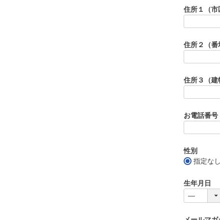
須
住所１（市
)
住所２（番
住所３（建
お電話番号
性別
指定な
生年月日
メールマガ