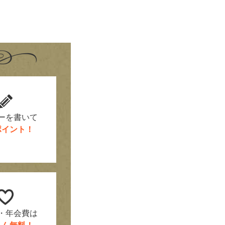
！
ーを書いて
0ポイント！
・年会費は