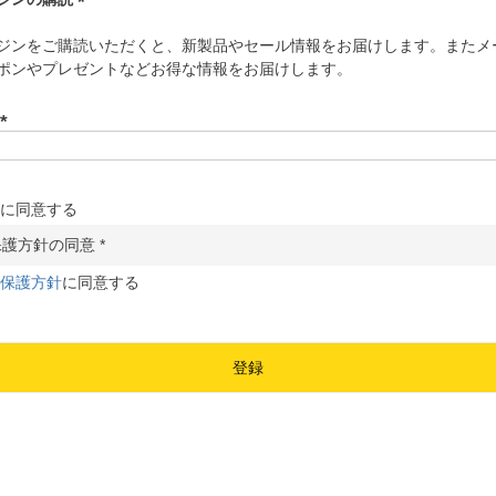
(
ジンをご購読いただくと、新製品やセール情報をお届けします。またメ
必
ポンやプレゼントなどお得な情報をお届けします。
須
)
(
必
須
に同意する
)
保護方針
に同意する
登録