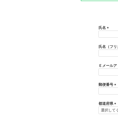
氏名
(
必
須
氏名（フリ
)
Ｅメールア
郵便番号
(
必
須
都道府県
)
(
必