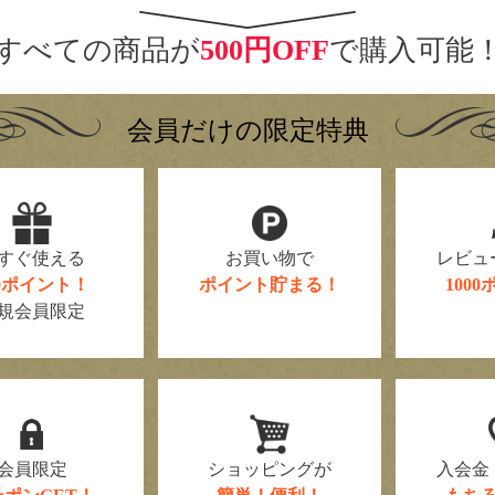
すべての商品が
500円OFF
で購入可能
会員だけの限定特典
すぐ使える
お買い物で
レビュ
00ポイント！
ポイント貯まる！
100
規会員限定
会員限定
ショッピングが
入会金