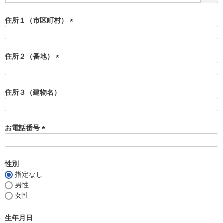
必
須
住所１（市区町村）
)
(
必
須
住所２（番地）
)
(
必
須
住所３（建物名）
)
お電話番号
(
必
須
性別
)
指定なし
男性
女性
生年月日