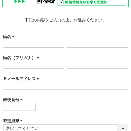
下記の内容をご入力の上、お進みください。
氏名
(
必
須
氏名（フリガナ）
)
(
必
須
Ｅメールアドレス
)
(
必
須
郵便番号
)
(
必
須
都道府県
)
(