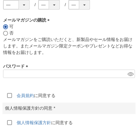
メールマガジンの購読
可
(
否
必
メールマガジンをご購読いただくと、新製品やセール情報をお届け
須
します。またメールマガジン限定クーポンやプレゼントなどお得な
)
情報をお届けします。
パスワード
(
必
須
)
会員規約
に同意する
個人情報保護方針
に同意する