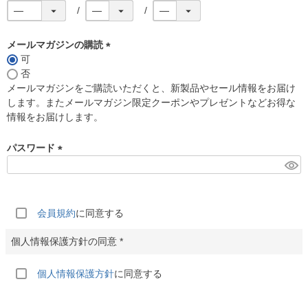
メールマガジンの購読
可
(
否
必
メールマガジンをご購読いただくと、新製品やセール情報をお届け
須
します。またメールマガジン限定クーポンやプレゼントなどお得な
)
情報をお届けします。
パスワード
(
必
須
)
会員規約
に同意する
個人情報保護方針
に同意する