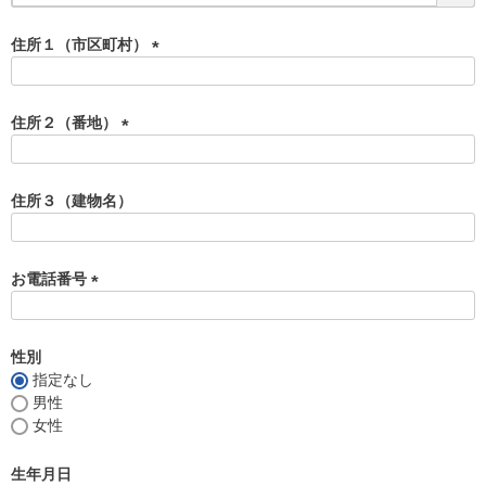
必
須
住所１（市区町村）
)
(
必
須
住所２（番地）
)
(
必
須
住所３（建物名）
)
お電話番号
(
必
須
性別
)
指定なし
男性
女性
生年月日