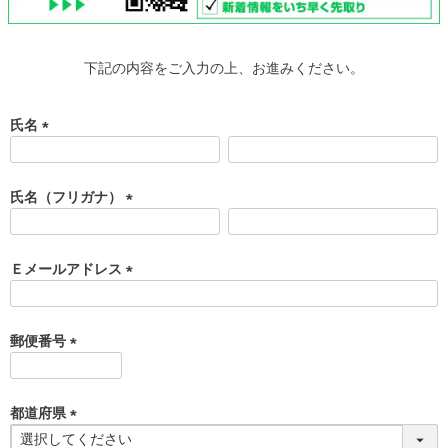
下記の内容をご入力の上、お進みください。
氏名
(
必
須
氏名（フリガナ）
)
(
必
須
Ｅメールアドレス
)
(
必
須
郵便番号
)
(
必
須
都道府県
)
(